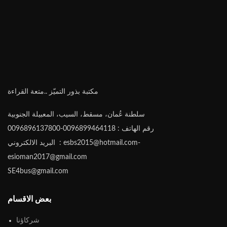
مكتبة بذور التميّز ..متعة القراءة
سلطنة عُمان، مسقط، السيب، المعبيلة الجنوبية
رقم الهاتف : 0096899464118-0096896137800
البريد الالكتروني : esbs2015@hotmail.com-
esioman2017@gmail.com
SE4bus@gmail.com
بعض الاقسام
شركاؤنا