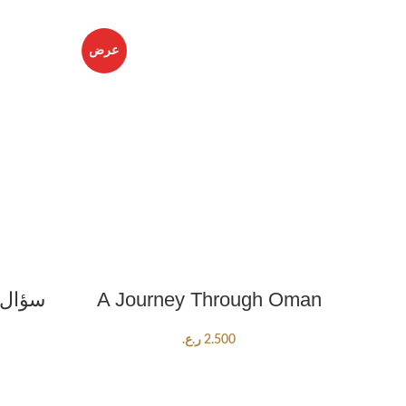
عرض
ADD TO CART
A Journey Through Oman
2.500
ر.ع.