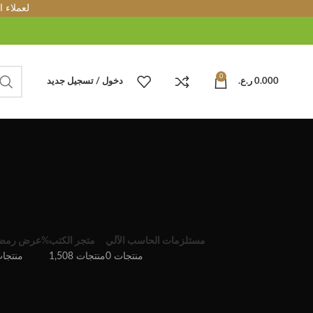
لعملاء 
0
0.000
ر.ع.
دخول / تسجيل جديد
مستلزمات الحاسب الآلي
متجر الكتب
عرض رمضان 25%
0 منتجات
1,508 منتجات
467 منتج