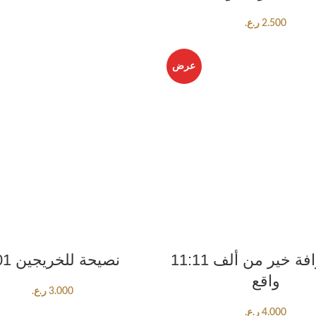
2.500
ر.ع.
عرض
ADD TO CART
ADD TO CART
11:11 رب خرافة خير من ألف
101 نصيحة للخريجين
واقع
3.000
ر.ع.
4.000
ر.ع.