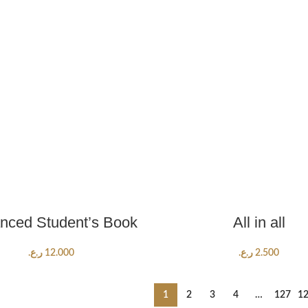
ADD TO CART
ADD TO CART
nced Student’s Book
All in all
2.500
ر.ع.
12.000
ر.ع.
1
2
3
4
…
127
1