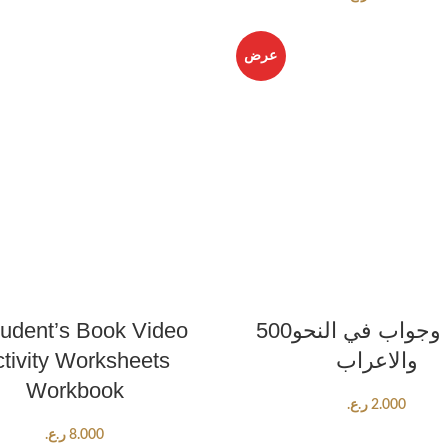
عرض
ADD TO CART
ADD TO CART
500سؤال وجواب في النحو
tudent’s Book Video
والاعراب
tivity Worksheets
Workbook
2.000
ر.ع.
8.000
ر.ع.