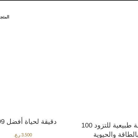
المتج
ADD TO CART
1+99 دقيقة لحياة أفضل
ADD TO CART
100 وسيلة طبيعية للتزود
الطاقة والحيوية
3.500
ر.ع.