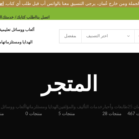
الجملة ومن خارج عُمان، يرجى التنسيق معنا بالواتس أب قبل طلب أي كتاب.
اض
اتصل بنا
اطلب كتابك/ خدمتك
ال
ألعاب ووسائل تعليمية
اختر التصنيف
الهدايا ومستلزماتها
م
المتجر
طابعات وأحبار
خدمات التأليف والمؤلفين
الهدايا ومستلزماتها
ألعاب ووسائل ت
ات
28 منتجات
5 منتجات
0 منتجات
0 م