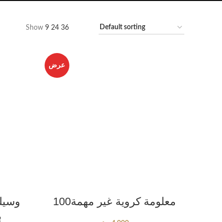
Show
9
24
36
عرض
ADD TO CART
100معلومة كروية غير مهمة
ب