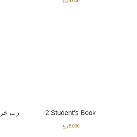
4.000
ر.ع.
ADD TO CART
2 Student’s Book
8.000
ر.ع.