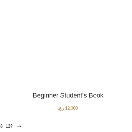
ADD TO CART
Beginner Student’s Book
12.000
ر.ع.
28
129
→