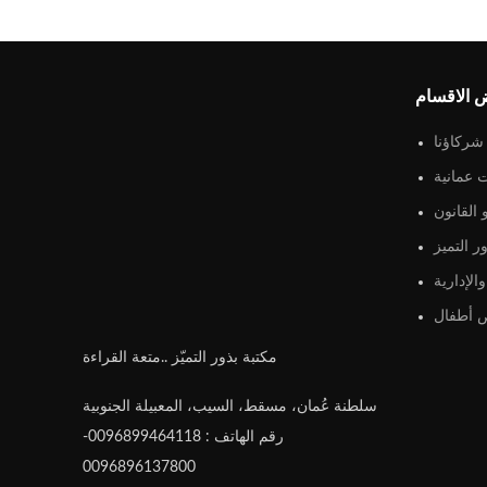
 الاقسام
شركاؤنا
 عمانية
القانون
ر التميز
الإدارية
أطفال
مكتبة بذور التميّز ..متعة القراءة
سلطنة عُمان، مسقط، السيب، المعبيلة الجنوبية
رقم الهاتف : 0096899464118-
0096896137800