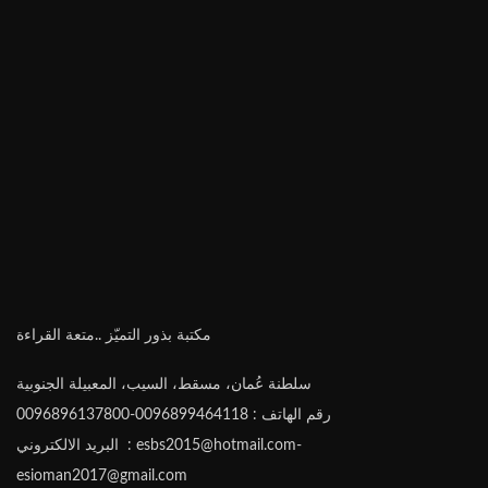
مكتبة بذور التميّز ..متعة القراءة
سلطنة عُمان، مسقط، السيب، المعبيلة الجنوبية
رقم الهاتف : 0096899464118-0096896137800
البريد الالكتروني : esbs2015@hotmail.com-
esioman2017@gmail.com