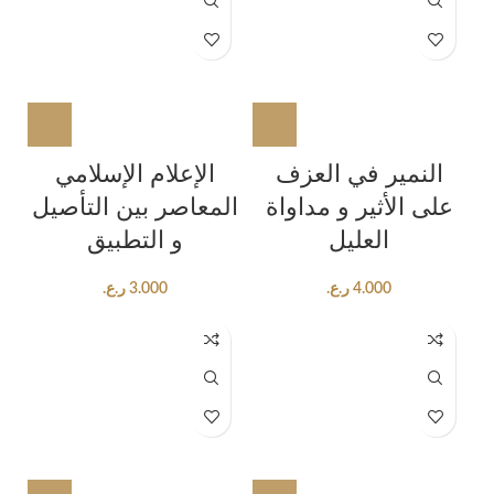
النمیر في العزف
الإعلام الإسلامي
علی الأثیر و مداواة
المعاصر بین التأصیل
العلیل
و التطبیق
ر.ع.
3.000
ر.ع.
4.000