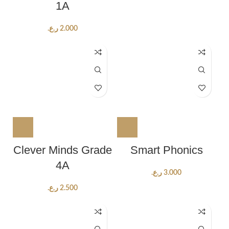
1A
ر.ع.
2.000
Clever Minds Grade
Smart Phonics
4A
ر.ع.
3.000
ر.ع.
2.500