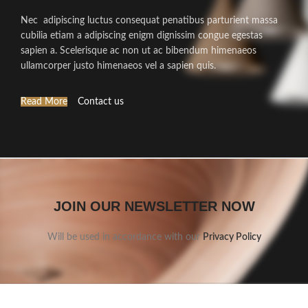
Nec adipiscing luctus consequat penatibus parturient massa
cubilia etiam a adipiscing enigm dignissim congue egestas
sapien a. Scelerisque ac non ut ac bibendum himenaeos
ullamcorper justo himenaeos vel a sapien quis.
Read More
Contact us
JOIN OUR NEWSLETTER NOW
Will be used in accordance with our
Privacy Policy