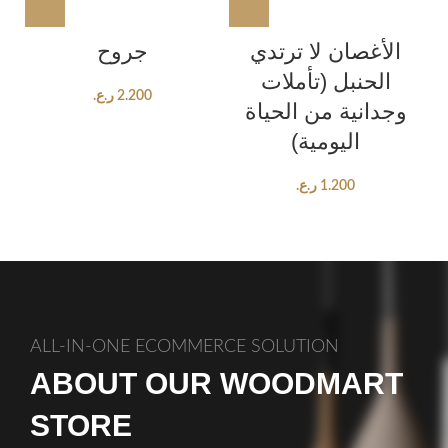
الأغصان لا ترتدي
جروح
الحنبل (تأملات
ر.ع.
2.200
وجدانیة من الحیاة
الیومیة)
ر.ع.
1.200
ALL-IN-ONE ECOMMERCE SOLUTION
ABOUT OUR WOODMART
STORE