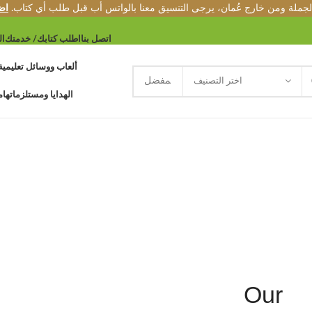
 الجملة ومن خارج عُمان، يرجى التنسيق معنا بالواتس أب قبل طلب أي كتاب
اض
اتصل بنا
اطلب كتابك/ خدمتك
ال
ألعاب ووسائل تعليمية
اختر التصنيف
الهدايا ومستلزماتها
م
Our