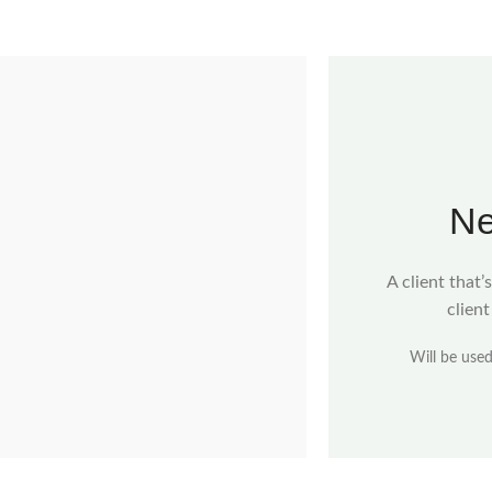
Ne
A client that’
clien
Will be use