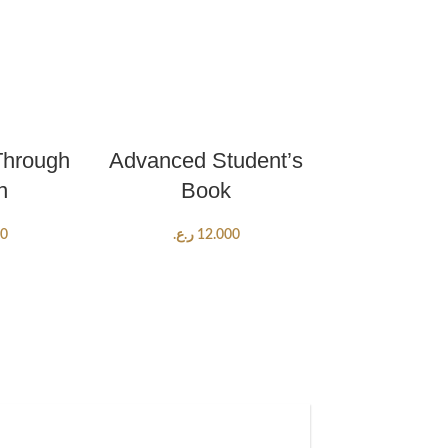
ART
ADD TO CART
Through
Advanced Student’s
n
Book
00
ر.ع.
12.000