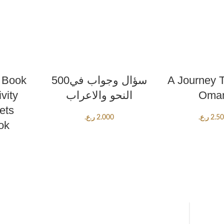
RT
ADD TO CART
ADD TO C
s Book
500سؤال وجواب في
A Journey 
vity
النحو والاعراب
Oma
ets
ر.ع.
2.000
ر.ع.
2.5
ok