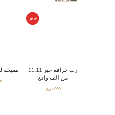
عرض
ART
ADD TO CART
11:11 رب خرافة خير
نصيحة للخ
من ألف واقع
00
ر.ع.
4.000