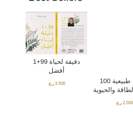
ADD TO CART
1+99 دقيقة لحياة
أفضل
ADD TO CA
100 وسيلة طبيعية
ر.ع.
3.500
لطاقة والحيوية
ر.ع.
2.500