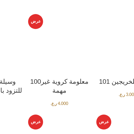
عرض
RT
ADD TO CART
ADD TO C
101 ريجين
100معلومة كروية غير
مهمة
للتزود با
ر.ع.
3.0
ر.ع.
4.000
عرض
عرض