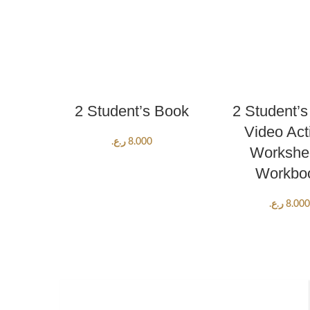
ADD TO CART
ADD TO CA
2 Student’s Book
2 Student’
Video Acti
ر.ع.
8.000
Workshe
Workbo
ر.ع.
8.000