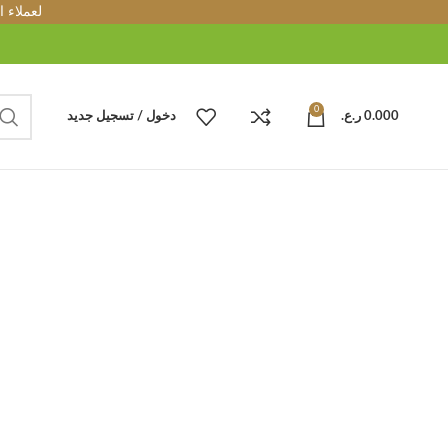
لعملاء.
0
دخول / تسجيل جديد
ر.ع.
0.000