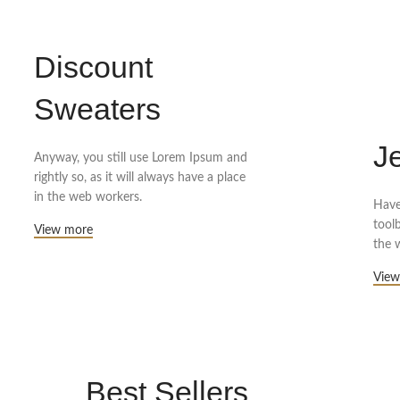
Discount
Sweaters
J
Anyway, you still use Lorem Ipsum and
rightly so, as it will always have a place
in the web workers.
Have
tool
View more
the w
View
Best Sellers