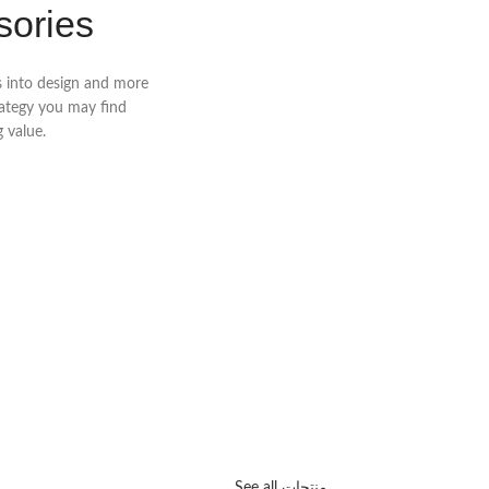
sories
ss into design and more
rategy you may find
 value.
See all منتجات