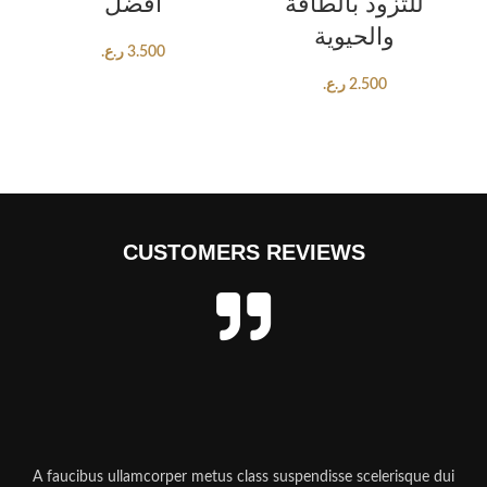
للتزود بالطاقة
أفضل
والحيوية
ر.ع.
3.500
ر.ع.
2.500
CUSTOMERS REVIEWS
A faucibus ullamcorper metus class suspendisse scelerisque dui
A f