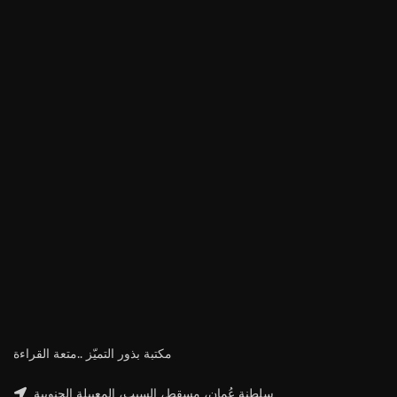
مكتبة بذور التميّز ..متعة القراءة
سلطنة عُمان، مسقط، السيب، المعبيلة الجنوبية