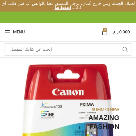
لعملاء الجملة ومن خارج عُمان، يرجى التنسيق معنا بالواتس أب قبل طلب أي
كتاب.
اضغط هنا
0
MENU
ر.ع.
0.000
SUMMER NEW
AMAZING
FASHION