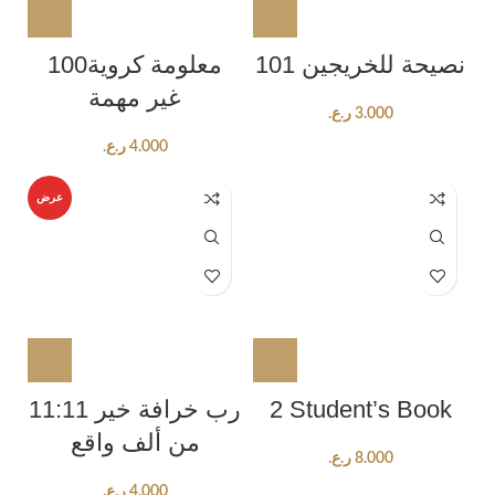
101 نصيحة للخريجين
100معلومة كروية
غير مهمة
ر.ع.
3.000
ر.ع.
4.000
عرض
11:11 رب خرافة خير
2 Student’s Book
من ألف واقع
ر.ع.
8.000
ر.ع.
4.000