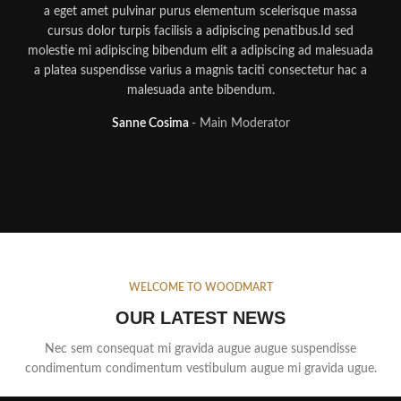
a eget amet pulvinar purus elementum scelerisque massa
cursus dolor turpis facilisis a adipiscing penatibus.Id sed
molestie mi adipiscing bibendum elit a adipiscing ad malesuada
mol
a platea suspendisse varius a magnis taciti consectetur hac a
a
malesuada ante bibendum.
Sanne Cosima
Main Moderator
WELCOME TO WOODMART
OUR LATEST NEWS
Nec sem consequat mi gravida augue augue suspendisse
condimentum condimentum vestibulum augue mi gravida ugue.