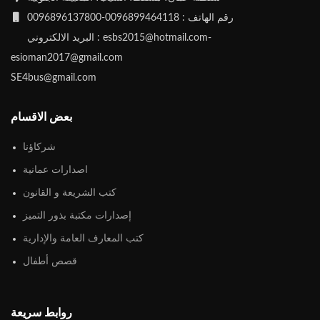
رقم الهاتف : 0096899464118-0096896137800
البريد الالكتروني : esbs2015@hotmail.com-
esioman2017@gmail.com
SE4bus@gmail.com
بعض الاقسام
شركاؤنا
اصدارات عمانية
كتب الشريعة و القانون
إصدارات مكتبة بذور التميز
كتب المعارف العامة والإدارية
قصص أطفال
روابط سريعة