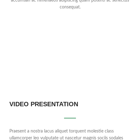
accumsan ac himenaeos adipiscing quam potenti ac senectus
consequat.
VIDEO PRESENTATION
Praesent a nostra lacus aliquet torquent molestie class
ullamcorper leo vulputate ut nascetur magnis sociis sodales