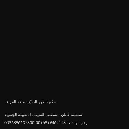
مكتبة بذور التميّز ..متعة القراءة
سلطنة عُمان، مسقط، السيب، المعبيلة الجنوبية
رقم الهاتف : 0096899464118-0096896137800