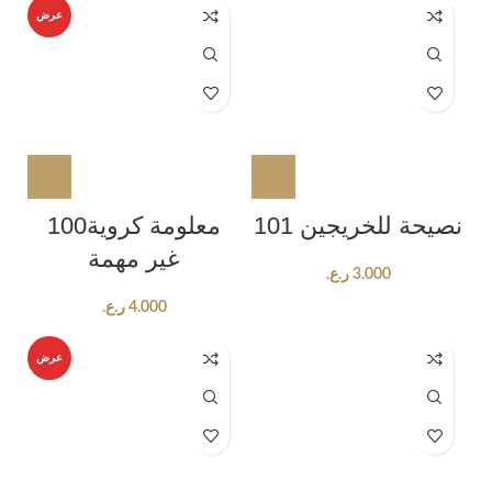
عرض
101 نصيحة للخريجين
100معلومة كروية
غير مهمة
ر.ع.
3.000
ر.ع.
4.000
عرض