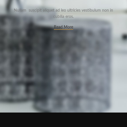
Nullam suscipit aliquet ad leo ultricies vestibulum non in
cubilia eros.
Read More