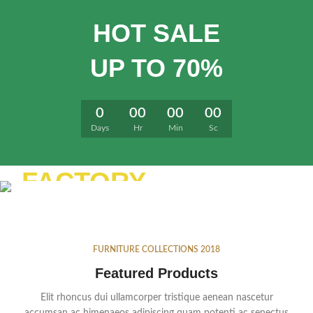
HOT SALE
UP TO 70%
0
00
00
00
Days
Hr
Min
Sc
FURNITURE
FACTORY
YELLOW
TREND SOFA
Lobortis semper nullam hac gravida
scelerisque sed ad cum erat.
FURNITURE COLLECTIONS 2018
Featured Products
Elit rhoncus dui ullamcorper tristique aenean nascetur