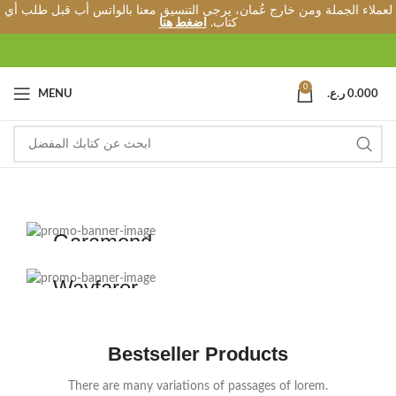
لعملاء الجملة ومن خارج عُمان، يرجى التنسيق معنا بالواتس أب قبل طلب أي
كتاب.
اضغط هنا
0
MENU
ر.ع.
0.000
WOMAN SUNGLASSES
Garamond
MAN SUNGLASSES
View more
Wayfarer
View more
Bestseller Products
There are many variations of passages of lorem.