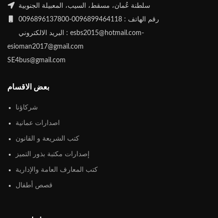
سلطنة عُمان، مسقط، السيب، المعبيلة الجنوبية
رقم الهاتف : 0096899464118-0096896137800
البريد الالكتروني : esbs2015@hotmail.com-
esioman2017@gmail.com
SE4bus@gmail.com
بعض الاقسام
شركاؤنا
اصدارات عمانية
كتب الشريعة و القانون
إصدارات مكتبة بذور التميز
كتب المعارف العامة والإدارية
قصص أطفال