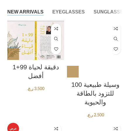
NEW ARRIVALS
EYEGLASSES
SUNGLASSES
1+99 دقيقة لحياة
أفضل
100 وسيلة طبيعية
ر.ع.
3.500
للتزود بالطاقة
والحيوية
ر.ع.
2.500
عرض