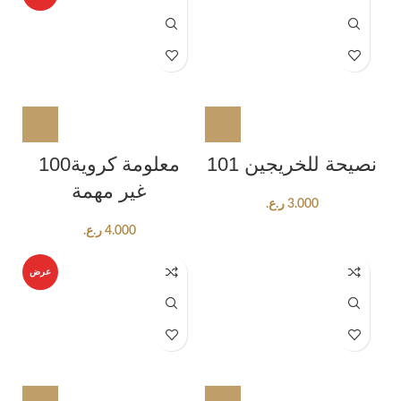
101 نصيحة للخريجين
100معلومة كروية
غير مهمة
ر.ع.
3.000
ر.ع.
4.000
عرض