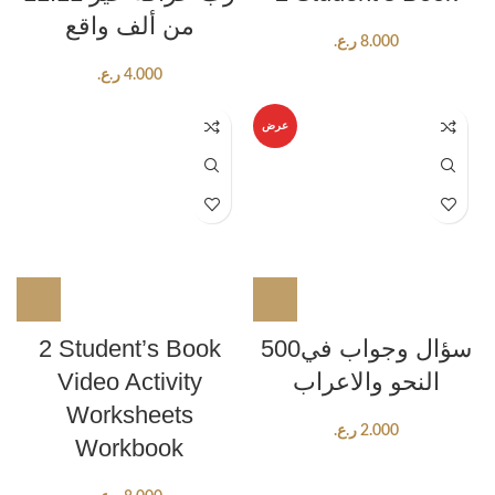
من ألف واقع
8.000
ر.ع.
4.000
ر.ع.
عرض
500سؤال وجواب في
2 Student’s Book
النحو والاعراب
Video Activity
Worksheets
2.000
ر.ع.
Workbook