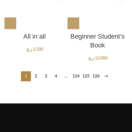
All in all
Beginner Student’s
Book
2.500
ر.ع.
12.000
ر.ع.
1
2
3
4
…
124
125
126
→