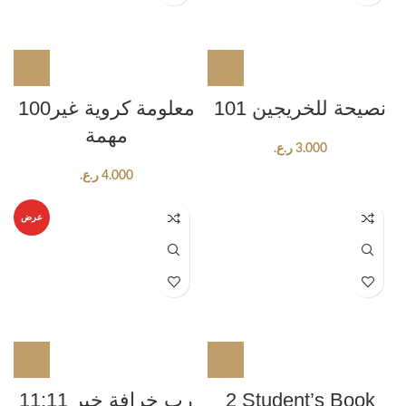
101 نصيحة للخريجين
100معلومة كروية غير
مهمة
3.000
ر.ع.
4.000
ر.ع.
عرض
2 Student’s Book
11:11 رب خرافة خير