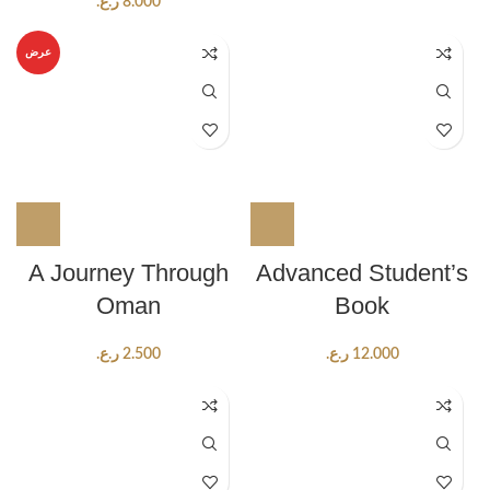
8.000
ر.ع.
عرض
A Journey Through
Advanced Student’s
Oman
Book
12.000
ر.ع.
2.500
ر.ع.