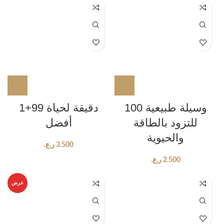
100 وسيلة طبيعية
1+99 دقيقة لحياة
للتزود بالطاقة
أفضل
والحيوية
3.500
ر.ع.
2.500
ر.ع.
عرض