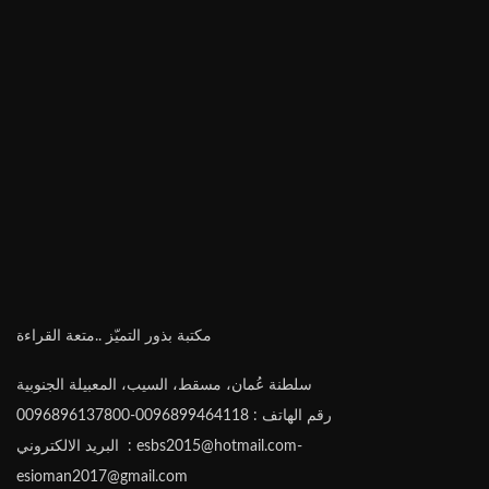
مكتبة بذور التميّز ..متعة القراءة
سلطنة عُمان، مسقط، السيب، المعبيلة الجنوبية
رقم الهاتف : 0096899464118-0096896137800
البريد الالكتروني : esbs2015@hotmail.com-
esioman2017@gmail.com