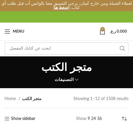
لعملاء الجملة ومن خارج عُمان، يرجى التنسيق معنا بالواتس أب قبل طلب أي
كتاب.
اضغط هنا
0
0.000
ر.ع.
MENU
متجر الكتب
التصنيفات
Showing 1–12 of 1508 results
متجر الكتب
Home
Show sidebar
Show
9
24
36