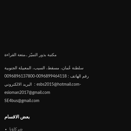
مكتبة بذور التميّز ..متعة القراءة
سلطنة عُمان، مسقط، السيب، المعبيلة الجنوبية
رقم الهاتف : 0096899464118-0096896137800
البريد الالكتروني : esbs2015@hotmail.com-
esioman2017@gmail.com
SE4bus@gmail.com
بعض الاقسام
شركاؤنا