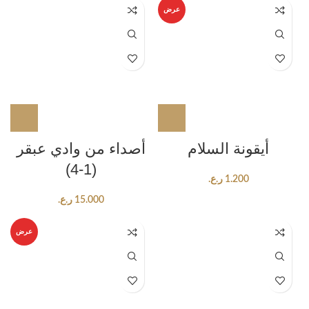
عرض
أيقونة السلام
أصداء من وادي عبقر
(1-4)
1.200
ر.ع.
15.000
ر.ع.
عرض