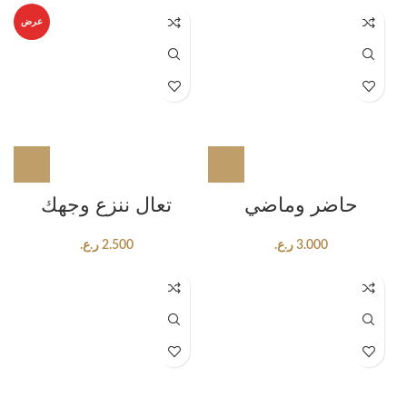
عرض
حاضر وماضي
تعال ننزع وجهك
3.000
ر.ع.
2.500
ر.ع.