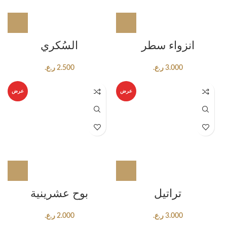
انزواء سطر
السُكري
3.000
ر.ع.
2.500
ر.ع.
عرض
عرض
تراتيل
بوح عشرينية
3.000
ر.ع.
2.000
ر.ع.