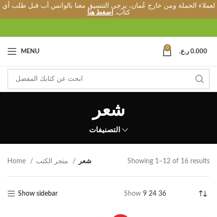
لعملاء الجملة ومن خارج عُمان، يرجى التنسيق معنا بالواتس أب قبل طلب أي
كتاب.
اضغط هنا
0
0.000
ر.ع.
MENU
شعر
التصنيفات
Showing 1–12 of 16 results
شعر
متجر الكتب
Home
Show sidebar
Show
9
24
36