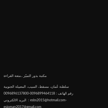
مكتبة بذور التميّز ..متعة القراءة
سلطنة عُمان، مسقط، السيب، المعبيلة الجنوبية
رقم الهاتف : 0096899464118-0096896137800
البريد الالكتروني : esbs2015@hotmail.com-
esioman2017@gmail.com