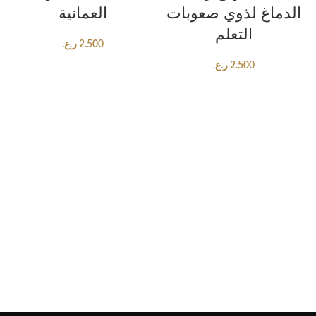
الدماغ لذوي صعوبات
العمانية
التعلم
2.500
ر.ع.
2.500
ر.ع.