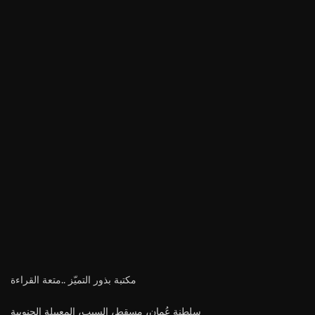
مكتبة بذور التميّز ..متعة القراءة
سلطنة عُمان، مسقط، السيب، المعبيلة الجنوبية