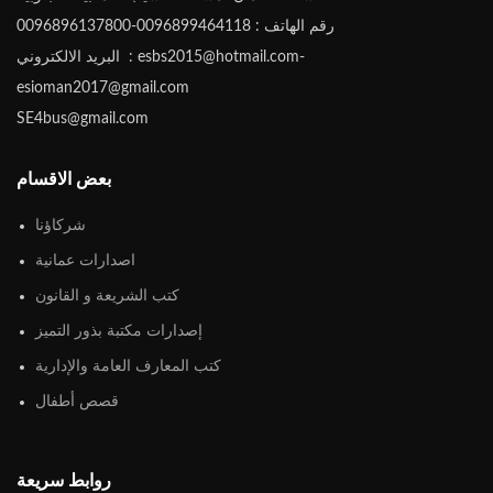
رقم الهاتف : 0096899464118-0096896137800
البريد الالكتروني : esbs2015@hotmail.com-
esioman2017@gmail.com
SE4bus@gmail.com
بعض الاقسام
شركاؤنا
اصدارات عمانية
كتب الشريعة و القانون
إصدارات مكتبة بذور التميز
كتب المعارف العامة والإدارية
قصص أطفال
روابط سريعة