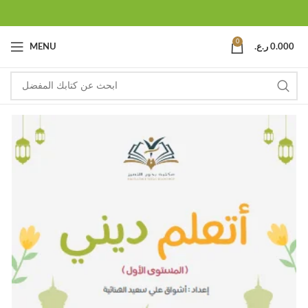
0
0.000
ر.ع.
MENU