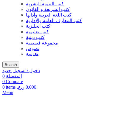
كتب التنمية البشرية
كتب الشريعة و القانون
كتب اللغة العربية وآدابها
كتب المعارف العامة والإدارية
كتب انجليزية
كتب تعليمية
كتب دينية
مجموعة قصصية
نصوص
هندسة
Search
دخول / تسجيل جديد
المفضلة
0
0
Compare
0.000
ر.ع.
items
0
Menu