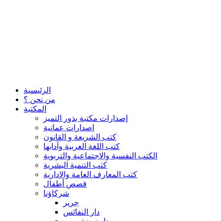
الرئيسية
من نحن ؟
المكتبة
إصدارات مكتبة بذور التميز
اصدارات عمانية
كتب الشريعة و القانون
كتب اللغة العربية وآدابها
الكتب النفسية والاجتماعية والتربوية
كتب التنمية البشرية
كتب المعارف العامة والإدارية
قصص أطفال
شركاؤنا
جرير
دار النفائس