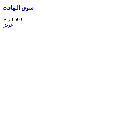
سوق التهافت
1.500
ر.ع.
عرض