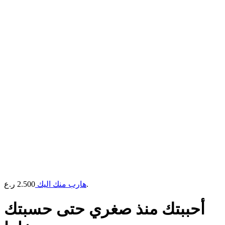
ر.ع.
هارب منك اليك
2.500
أحببتك منذ صغري حتى حسبتك