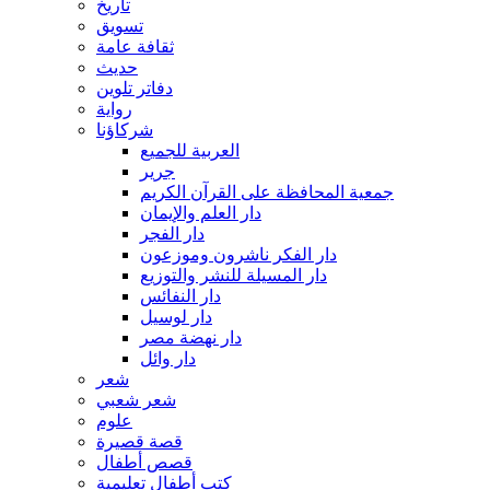
تاريخ
تسويق
ثقافة عامة
حديث
دفاتر تلوين
رواية
شركاؤنا
العربية للجميع
جرير
جمعية المحافظة على القرآن الكريم
دار العلم والإيمان
دار الفجر
دار الفكر ناشرون وموزعون
دار المسيلة للنشر والتوزيع
دار النفائس
دار لوسيل
دار نهضة مصر
دار وائل
شعر
شعر شعبي
علوم
قصة قصيرة
قصص أطفال
كتب أطفال تعليمية