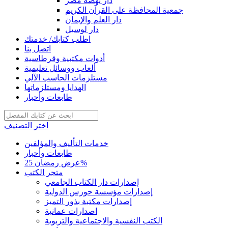
دار نهضة مصر
جمعية المحافظة على القرآن الكريم
دار العلم والإيمان
دار لوسيل
اطلب كتابك/ خدمتك
اتصل بنا
أدوات مكتبية وقرطاسية
ألعاب ووسائل تعليمية
مستلزمات الحاسب الآلي
الهدايا ومستلزماتها
طابعات وأحبار
اختر التصنيف
خدمات التأليف والمؤلفين
طابعات وأحبار
عرض رمضان 25%
متجر الكتب
إصدارات دار الكتاب الجامعي
إصدارات مؤسسة حورس الدولية
إصدارات مكتبة بذور التميز
اصدارات عمانية
الكتب النفسية والاجتماعية والتربوية