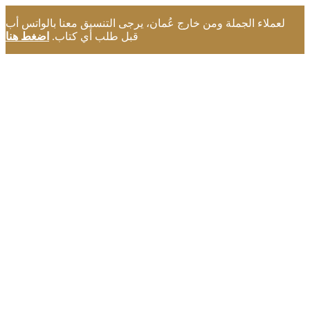
لعملاء الجملة ومن خارج عُمان، يرجى التنسيق معنا بالواتس أب
قبل طلب أي كتاب.
اضغط هنا
مرحبا بكم في مكتبة بذور التميز