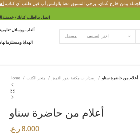
الجملة ومن خارج عُمان، يرجى التنسيق معنا بالواتس أب قبل طلب أي كتاب.
اض
اتصل بنا
اطلب كتابك/ خدمتك
ال
ألعاب ووسائل تعليمية
اختر التصنيف
الهدايا ومستلزماتها
م
أعلام من حاضرة سناو
إصدارات مكتبة بذور التميز
متجر الكتب
Home
أعلام من حاضرة سناو
8.000
ر.ع.