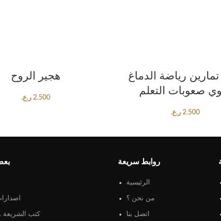
ADD TO CART
ADD TO CART
تمارين رياضة الدماغ
هجير الروح
ي صعوبات التعلم
2.500
ر.ع.
2.500
ر.ع.
روابط سريعة
بعض
الرئيسية
من نحن ؟
اصدارات
اتصل بنا
كتب الشريعة و 