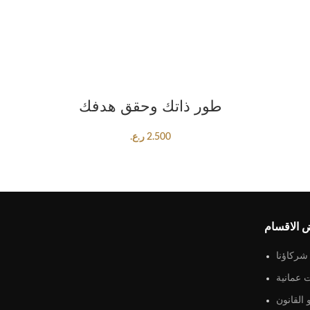
ADD TO CART
طور ذاتك وحقق هدفك
2.500
ر.ع.
 الاقسام
شركاؤنا
 عمانية
القانون