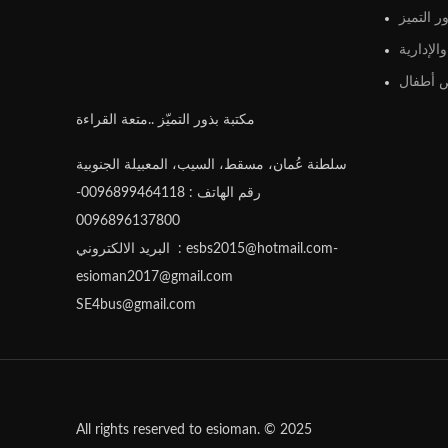
ر التميز
الإدارية
أطفال
مكتبة بذور التميّز ..متعة القراءة
سلطنة عُمان، مسقط، السيب، المعبيلة الجنوبية
رقم الهاتف : 0096899464118-
0096896137800
البريد الالكتروني : esbs2015@hotmail.com-
esioman2017@gmail.com
SE4bus@gmail.com
All rights reserved to esioman. © 2025