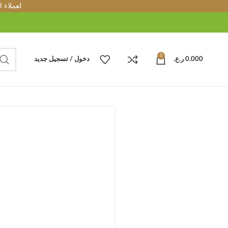
لعملاء 
0
0.000
ر.ع.
دخول / تسجيل جديد