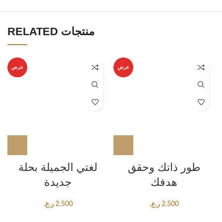
RELATED منتجات
عرض
عرض
طور ذاتك وحقق
لغتي الجميلة بحلة
هدفك
جديدة
2.500
ر.ع.
2.500
ر.ع.