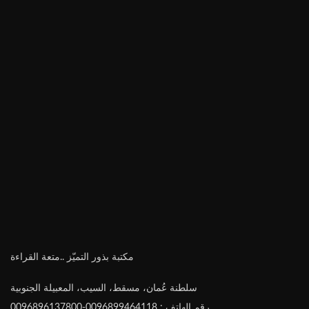
مكتبة بذور التميّز ..متعة القراءة
سلطنة عُمان، مسقط، السيب، المعبيلة الجنوبية
رقم الهاتف : 0096899464118-0096896137800