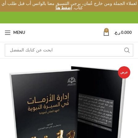
لعملاء الجملة ومن خارج عُمان، يرجى التنسيق معنا بالواتس أب قبل طلب أي
كتاب.
اضغط هنا
0
0.000
ر.ع.
MENU
عرض