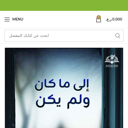
0
0.000
ر.ع.
MENU