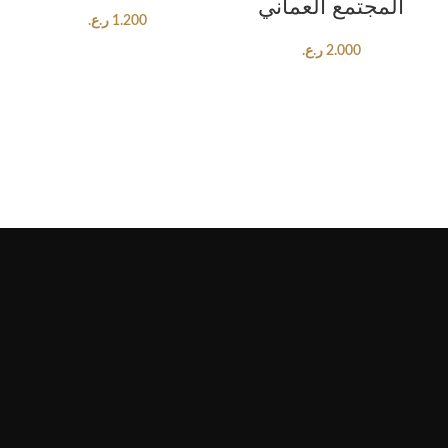
المجتمع العماني
1.200
ر.ع.
2.000
ر.ع.