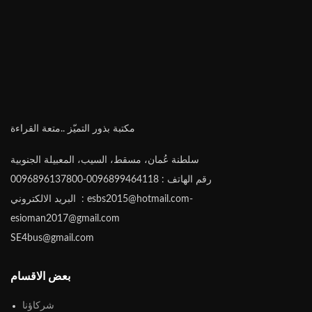
مكتبة بذور التميّز ..متعة القراءة
سلطنة عُمان، مسقط، السيب، المعبيلة الجنوبية
رقم الهاتف : 0096899464118-0096896137800
البريد الالكتروني : esbs2015@hotmail.com-
esioman2017@gmail.com
SE4bus@gmail.com
بعض الاقسام
شركاؤنا