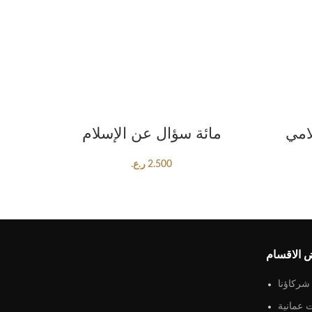
ADD TO CART
امي
مائة سؤال عن الإسلام
2.500
ر.ع.
 الاقسام
شركاؤنا
 عمانية