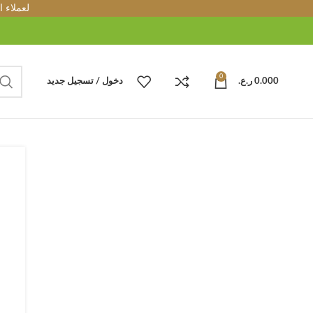
لعملاء 
0
0.000
ر.ع.
دخول / تسجيل جديد