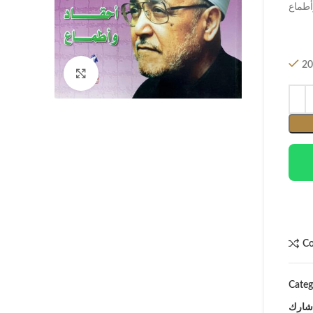
أطماع
20
Click to enlarge
C
Categ