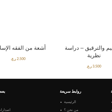
ADD TO CART
ADD TO CART
يم والترقيق – دراسة
أشعة من الفقه الإسل
نظرية
2.500
ر.ع.
3.500
ر.ع.
روابط سريعة
بعض
الرئيسية
من نحن ؟
اصدارات