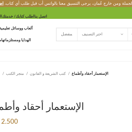
الجملة ومن خارج عُمان، يرجى التنسيق معنا بالواتس أب قبل طلب أي كتاب.
اض
اتصل بنا
اطلب كتابك/ خدمتك
ال
ألعاب ووسائل تعليمية
اختر التصنيف
الهدايا ومستلزماتها
م
الإستعمار أحقاد وأطماع
كتب الشريعة و القانون
متجر الكتب
e
الإستعمار أحقاد وأطم
2.500