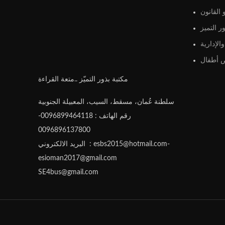
القانون
ر التميز
الإدارية
أطفال
مكتبة بذور التميّز ..متعة القراءة
سلطنة عُمان، مسقط، السيب، المعبيلة الجنوبية
رقم الهاتف : 0096899464118-
0096896137800
البريد الالكتروني : esbs2015@hotmail.com-
esioman2017@gmail.com
SE4bus@gmail.com