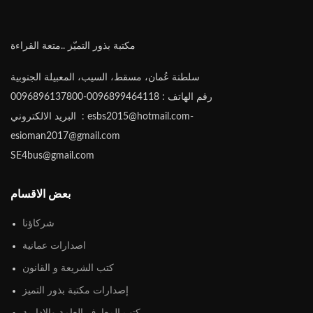
مكتبة بذور التميّز ..متعة القراءة
سلطنة عُمان، مسقط، السيب، المعبيلة الجنوبية
رقم الهاتف : 0096899464118-0096896137800
البريد الالكتروني : esbs2015@hotmail.com-
esioman2017@gmail.com
SE4bus@gmail.com
بعض الاقسام
شركاؤنا
اصدارات عمانية
كتب الشريعة و القانون
إصدارات مكتبة بذور التميز