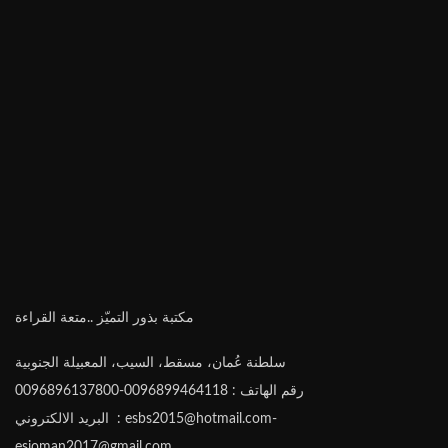
مكتبة بذور التميّز ..متعة القراءة
سلطنة عُمان، مسقط، السيب، المعبيلة الجنوبية
رقم الهاتف : 0096899464118-0096896137800
البريد الالكتروني : esbs2015@hotmail.com-
esioman2017@gmail.com