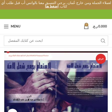
لعملاء الجملة ومن خارج عُمان، يرجى التنسيق معنا بالواتس أب قبل طلب أي
كتاب.
اضغط هنا
0
0.000
ر.ع.
MENU
عرض