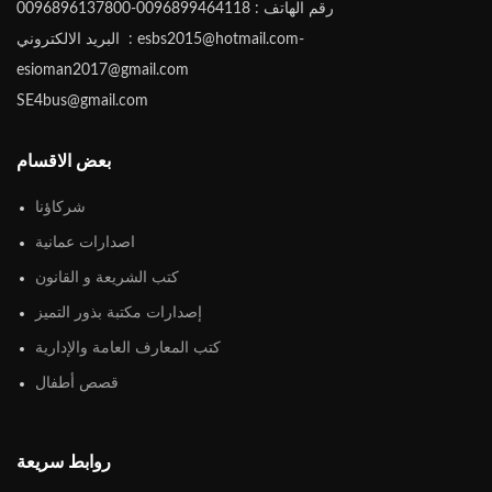
رقم الهاتف : 0096899464118-0096896137800
البريد الالكتروني : esbs2015@hotmail.com-
esioman2017@gmail.com
SE4bus@gmail.com
بعض الاقسام
شركاؤنا
اصدارات عمانية
كتب الشريعة و القانون
إصدارات مكتبة بذور التميز
كتب المعارف العامة والإدارية
قصص أطفال
روابط سريعة