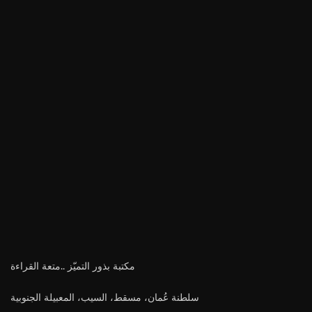
مكتبة بذور التميّز ..متعة القراءة
سلطنة عُمان، مسقط، السيب، المعبيلة الجنوبية