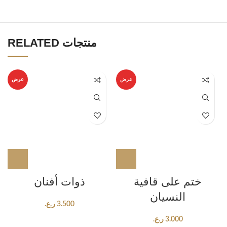
RELATED منتجات
عرض
عرض
ختم على قافية
ذوات أفنان
النسيان
3.500
ر.ع.
3.000
ر.ع.