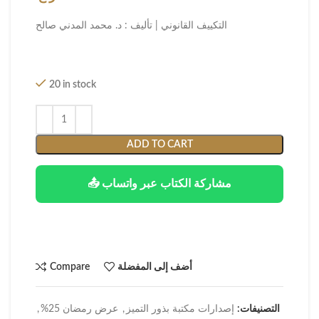
التكييف القانوني | تأليف : د. محمد المدني صالح
20 in stock
ADD TO CART
📤 مشاركة الكتاب عبر واتساب
أضف إلى المفضلة
Compare
التصنيفات:
إصدارات مكتبة بذور التميز
,
عرض رمضان 25%
,