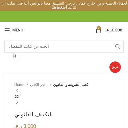
لعملاء الجملة ومن خارج عُمان، يرجى التنسيق معنا بالواتس أب قبل طلب أي
كتاب.
اضغط هنا
0
0.000
ر.ع.
MENU
Click to enlarge
عرض
كتب الشريعة و القانون
متجر الكتب
Home
التكييف القانوني
3.000
ر.ع.