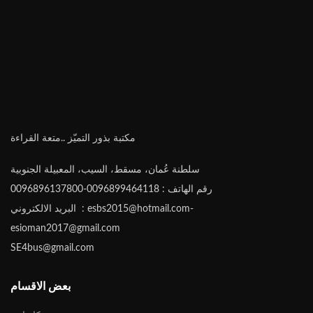
مكتبة بذور التميّز ..متعة القراءة
سلطنة عُمان، مسقط، السيب، المعبيلة الجنوبية
رقم الهاتف : 0096899464118-0096896137800
البريد الالكتروني : esbs2015@hotmail.com-
esioman2017@gmail.com
SE4bus@gmail.com
بعض الاقسام