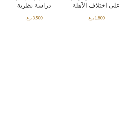
على اختلاف الآهلة
دراسة نظرية
1.800
ر.ع.
3.500
ر.ع.