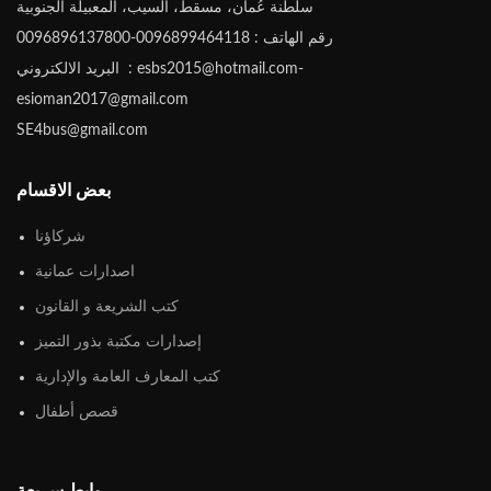
سلطنة عُمان، مسقط، السيب، المعبيلة الجنوبية
رقم الهاتف : 0096899464118-0096896137800
البريد الالكتروني : esbs2015@hotmail.com-
esioman2017@gmail.com
SE4bus@gmail.com
بعض الاقسام
شركاؤنا
اصدارات عمانية
كتب الشريعة و القانون
إصدارات مكتبة بذور التميز
كتب المعارف العامة والإدارية
قصص أطفال
روابط سريعة