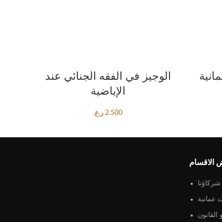
ADD TO CART
انية
الوجيز في الفقه الجنائي عند
الإباضية
2.500
ر.ع.
 الاقسام
شركاؤنا
 عمانية
القانون