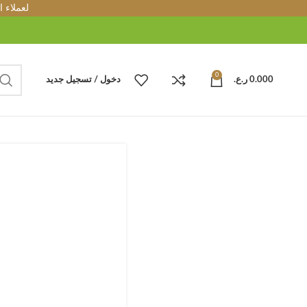
لعملاء 
0
0.000
ر.ع.
دخول / تسجيل جديد