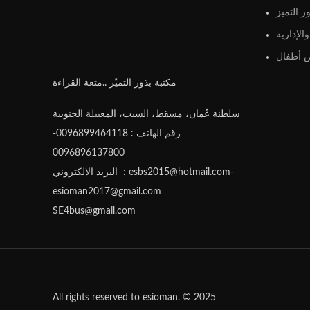
ر التميز
الإدارية
أطفال
مكتبة بذور التميّز ..متعة القراءة
سلطنة عُمان، مسقط، السيب، المعبيلة الجنوبية
رقم الهاتف : 0096899464118-
0096896137800
البريد الالكتروني : esbs2015@hotmail.com-
esioman2017@gmail.com
SE4bus@gmail.com
All rights reserved to esioman. © 2025