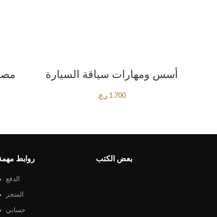
ADD TO CART
أسس ومهارات سياقة السيارة
مصاد
1.700
ر.ع.
بعض الكتب
روابط مهمة
الدفع
المتجر
حسابي