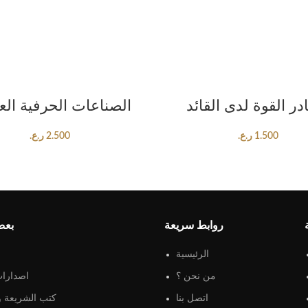
ADD TO CART
ADD TO CART
ر القوة لدى القائد
الصناعات الحرفية العم
1.500
ر.ع.
2.500
ر.ع.
روابط سريعة
بعض
الرئيسية
من نحن ؟
اصدارات
اتصل بنا
كتب الشريعة و 