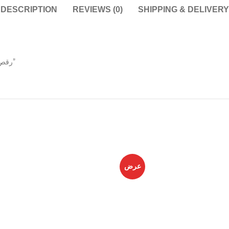
DESCRIPTION
REVIEWS (0)
SHIPPING & DELIVERY
“رقص الحُوَير لكي يصبح جملًا فانكسرت أربعة قبل أن يصل إلى مبتغاه”
عرض