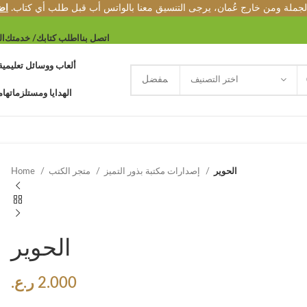
الجملة ومن خارج عُمان، يرجى التنسيق معنا بالواتس أب قبل طلب أي كتاب.
اض
اتصل بنا
اطلب كتابك/ خدمتك
ال
ألعاب ووسائل تعليمية
اختر التصنيف
الهدايا ومستلزماتها
م
الحوير
إصدارات مكتبة بذور التميز
متجر الكتب
Home
الحوير
2.000
ر.ع.