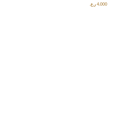
4.000
ر.ع.