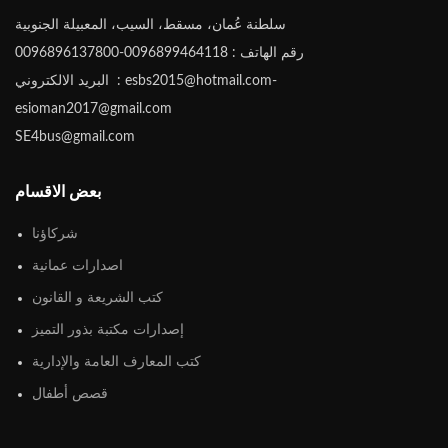
سلطنة عُمان، مسقط، السيب، المعبيلة الجنوبية
رقم الهاتف : 0096899464118-0096896137800
البريد الالكتروني : esbs2015@hotmail.com-
esioman2017@gmail.com
SE4bus@gmail.com
بعض الاقسام
شركاؤنا
اصدارات عمانية
كتب الشريعة و القانون
إصدارات مكتبة بذور التميز
كتب المعارف العامة والإدارية
قصص أطفال