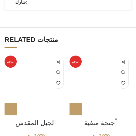
شارك:
RELATED منتجات
عرض
عرض
أجنحة منفية
الجبل المقدس