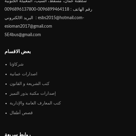
سلطنة عُمان، مسقط، السيب، المعبيلة الجنوبية
رقم الهاتف : 0096899464118-0096896137800
البريد الالكتروني : esbs2015@hotmail.com-
esioman2017@gmail.com
SE4bus@gmail.com
بعض الاقسام
شركاؤنا
اصدارات عمانية
كتب الشريعة و القانون
إصدارات مكتبة بذور التميز
كتب المعارف العامة والإدارية
قصص أطفال
روابط سريعة