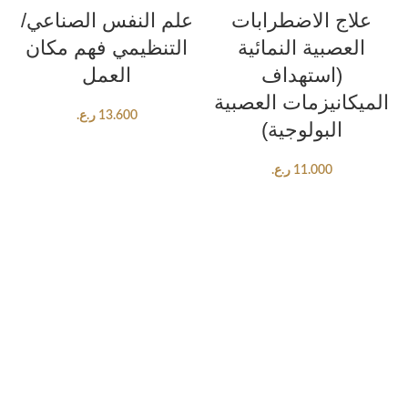
علاج الاضطرابات
علم النفس الصناعي/
العصبية النمائية
التنظيمي فهم مكان
(استهداف
العمل
الميكانيزمات العصبية
13.600
ر.ع.
البولوجية)
11.000
ر.ع.