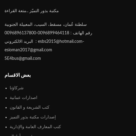
مكتبة بذور التميّز ..متعة القراءة
سلطنة عُمان، مسقط، السيب، المعبيلة الجنوبية
رقم الهاتف : 0096899464118-0096896137800
البريد الالكتروني : esbs2015@hotmail.com-
esioman2017@gmail.com
SE4bus@gmail.com
بعض الاقسام
شركاؤنا
اصدارات عمانية
كتب الشريعة و القانون
إصدارات مكتبة بذور التميز
كتب المعارف العامة والإدارية