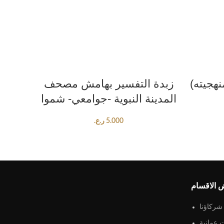
ADD TO CART
نهجيته)
زبدة التفسير بهامش مصحف
المدينة النبوية -جوامعي- شموا
5.000
ر.ع.
 الاقسام
شركاؤنا
 عمانية