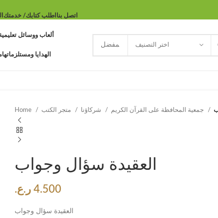
اتصل بنا
اطلب كتابك/ خدمتك
ال
ألعاب ووسائل تعليمية
اختر التصنيف
الهدايا ومستلزماتها
م
ب
جمعية المحافظة على القرآن الكريم
شركاؤنا
متجر الكتب
Home
العقيدة سؤال وجواب
4.500
ر.ع.
العقيدة سؤال وجواب