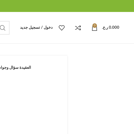
0
0.000
ر.ع.
دخول / تسجيل جديد
العقيدة سؤال وجوا