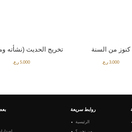
ADD TO CART
ADD TO CART
كنوز من السنة
تخريج الحديث (نشأته وم
3.000
ر.ع.
5.000
ر.ع.
روابط سريعة
بعض
الرئيسية
من نحن ؟
اصدارات