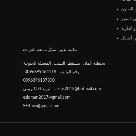
القانون
ر التميز
الإدارية
أطفال
مكتبة بذور التميّز ..متعة القراءة
سلطنة عُمان، مسقط، السيب، المعبيلة الجنوبية
رقم الهاتف : 0096899464118-
0096896137800
البريد الالكتروني : esbs2015@hotmail.com-
esioman2017@gmail.com
SE4bus@gmail.com