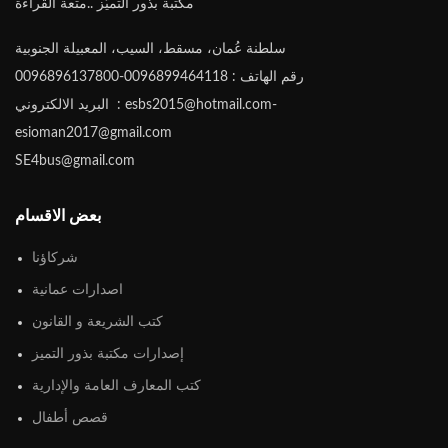
مكتبة بذور التميّز ..متعة القراءة
سلطنة عُمان، مسقط، السيب، المعبيلة الجنوبية
رقم الهاتف : 0096899464118-0096896137800
البريد الالكتروني : esbs2015@hotmail.com-
esioman2017@gmail.com
SE4bus@gmail.com
بعض الاقسام
شركاؤنا
اصدارات عمانية
كتب الشريعة و القانون
إصدارات مكتبة بذور التميز
كتب المعارف العامة والإدارية
قصص أطفال