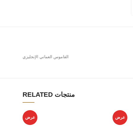
القاموس العماني الإنجليزي
RELATED منتجات
عرض
عرض