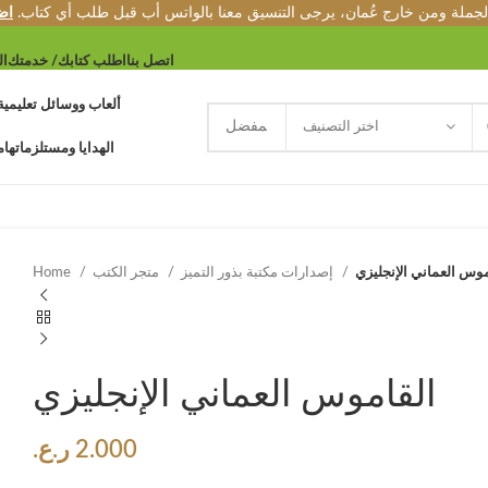
الجملة ومن خارج عُمان، يرجى التنسيق معنا بالواتس أب قبل طلب أي كتاب.
اض
اتصل بنا
اطلب كتابك/ خدمتك
ال
ألعاب ووسائل تعليمية
اختر التصنيف
الهدايا ومستلزماتها
م
موس العماني الإنجليزي
إصدارات مكتبة بذور التميز
متجر الكتب
Home
القاموس العماني الإنجليزي
2.000
ر.ع.