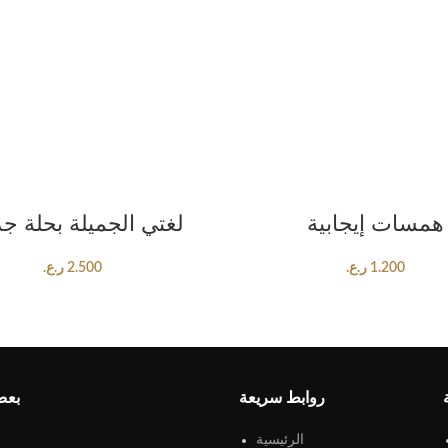
ADD TO CART
ADD TO CART
همسات إيجابية
لغتي الجميلة بحلة جد
1.200
ر.ع.
2.500
ر.ع.
روابط سريعة
بعض
الرئيسية