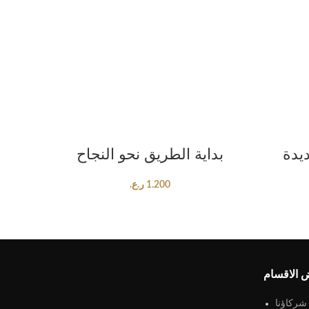
ADD TO CART
يدة
بداية الطريق نحو النجاح
1.200
ر.ع.
 الاقسام
شركاؤنا