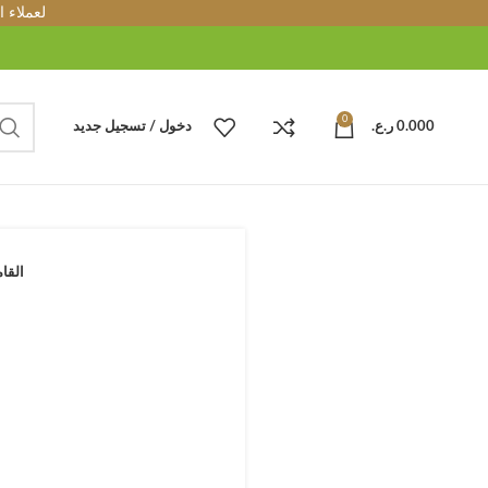
لعملاء 
0
0.000
ر.ع.
دخول / تسجيل جديد
القا