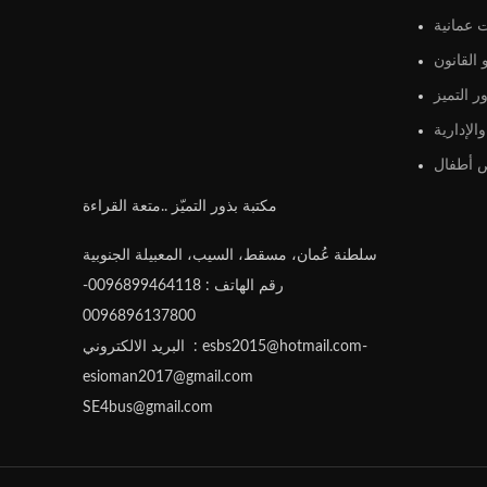
 عمانية
القانون
ر التميز
الإدارية
أطفال
مكتبة بذور التميّز ..متعة القراءة
سلطنة عُمان، مسقط، السيب، المعبيلة الجنوبية
رقم الهاتف : 0096899464118-
0096896137800
البريد الالكتروني : esbs2015@hotmail.com-
esioman2017@gmail.com
SE4bus@gmail.com