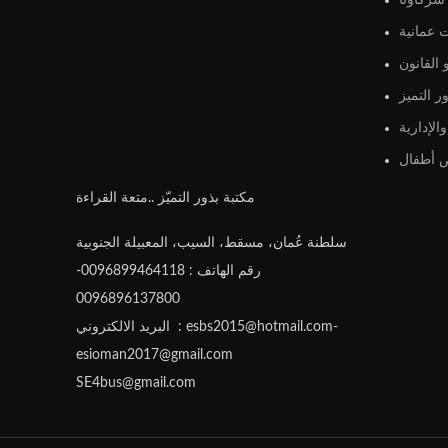
شركاؤنا
 عمانية
القانون
ر التميز
الإدارية
أطفال
مكتبة بذور التميّز ..متعة القراءة
سلطنة عُمان، مسقط، السيب، المعبيلة الجنوبية
رقم الهاتف : 0096899464118-
0096896137800
البريد الالكتروني : esbs2015@hotmail.com-
esioman2017@gmail.com
SE4bus@gmail.com