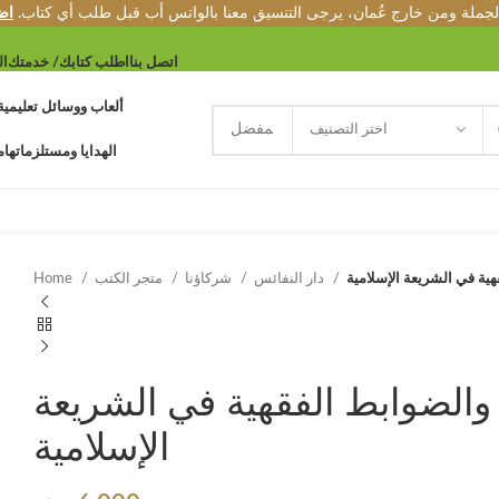
الجملة ومن خارج عُمان، يرجى التنسيق معنا بالواتس أب قبل طلب أي كتاب.
اض
اتصل بنا
اطلب كتابك/ خدمتك
ال
ألعاب ووسائل تعليمية
اختر التصنيف
الهدايا ومستلزماتها
م
هية في الشريعة الإسلامية
دار النفائس
شركاؤنا
متجر الكتب
Home
 والضوابط الفقهية في الشريعة
الإسلامية