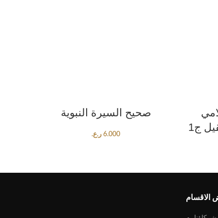
ADD TO CART
امي
صحيح السيرة النبوية
6.000
ر.ع.
 الاقسام