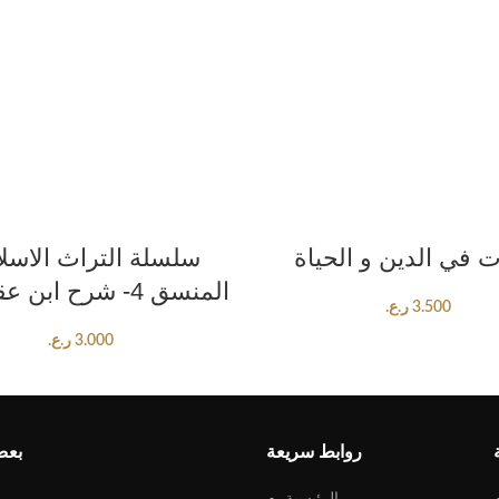
ADD TO CART
ADD TO CART
ت في الدين و الحياة
سلسلة التراث الاسل
المنسق 4- شرح ابن عقيل ج1
3.500
ر.ع.
3.000
ر.ع.
روابط سريعة
بعض