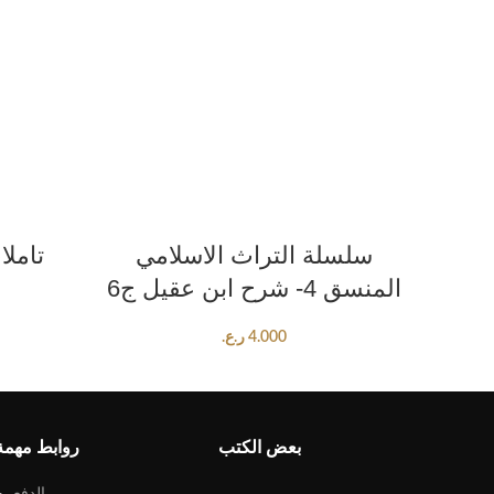
ADD TO CART
ت في
سلسلة التراث الاسلامي
تاملا
المنسق 4- شرح ابن عقيل ج6
4.000
ر.ع.
بعض الكتب
روابط مهمة