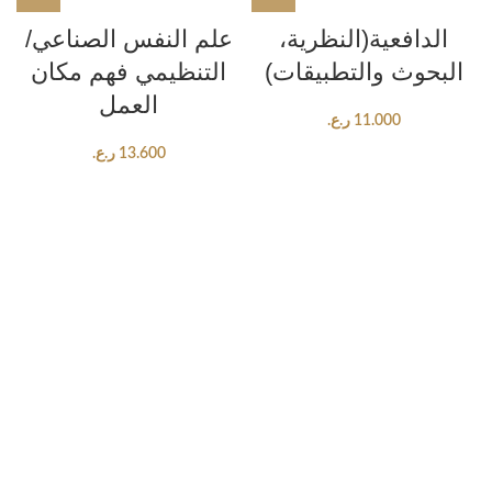
الدافعية(النظرية،
علم النفس الصناعي/
البحوث والتطبيقات)
التنظيمي فهم مكان
العمل
11.000
ر.ع.
13.600
ر.ع.