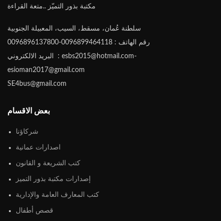
مكتبة بذور التميّز ..متعة القراءة
سلطنة عُمان، مسقط، السيب، المعبيلة الجنوبية
رقم الهاتف : 0096899464118-0096896137800
البريد الالكتروني : esbs2015@hotmail.com-
esioman2017@gmail.com
SE4bus@gmail.com
بعض الاقسام
شركاؤنا
اصدارات عمانية
كتب الشريعة و القانون
إصدارات مكتبة بذور التميز
كتب المعارف العامة والإدارية
قصص أطفال