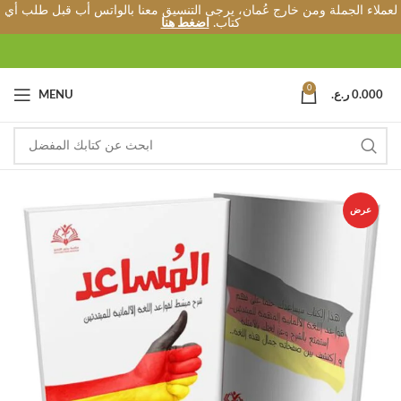
لعملاء الجملة ومن خارج عُمان، يرجى التنسيق معنا بالواتس أب قبل طلب أي
كتاب.
اضغط هنا
0
0.000
ر.ع.
MENU
عرض