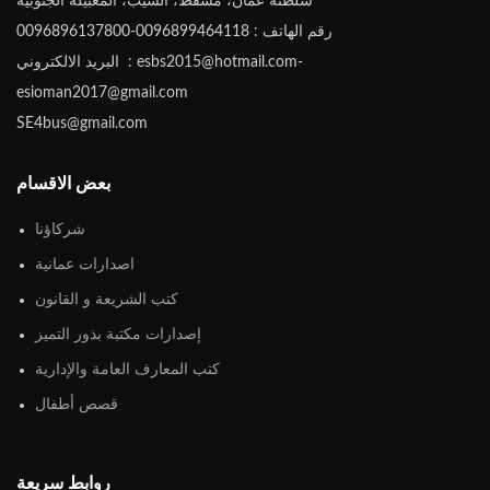
سلطنة عُمان، مسقط، السيب، المعبيلة الجنوبية
رقم الهاتف : 0096899464118-0096896137800
البريد الالكتروني : esbs2015@hotmail.com-
esioman2017@gmail.com
SE4bus@gmail.com
بعض الاقسام
شركاؤنا
اصدارات عمانية
كتب الشريعة و القانون
إصدارات مكتبة بذور التميز
كتب المعارف العامة والإدارية
قصص أطفال
روابط سريعة