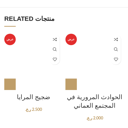
RELATED منتجات
عرض
عرض
الحوادث المرورية في
ضجيج المرايا
المجتمع العماني
2.500
ر.ع.
2.000
ر.ع.