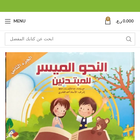
0
0.000
ر.ع.
MENU