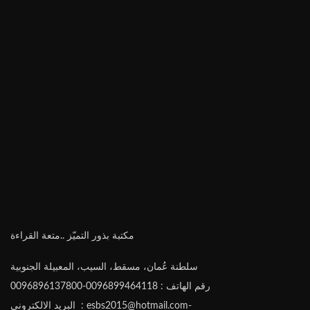
مكتبة بذور التميّز ..متعة القراءة
سلطنة عُمان، مسقط، السيب، المعبيلة الجنوبية
رقم الهاتف : 0096899464118-0096896137800
البريد الالكتروني : esbs2015@hotmail.com-