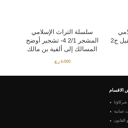
ADD TO CART
امي
سلسلة التراث الإسلامي
المشجر 2/1 4- تشجير أوضح
المسالك إلى ألفية بن مالك
6.000
ر.ع.
 الاقسام
شركاؤنا
 عمانية
القانون