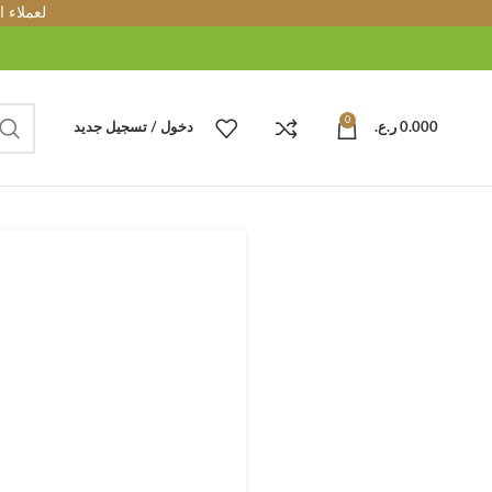
لعملاء 
0
0.000
ر.ع.
دخول / تسجيل جديد