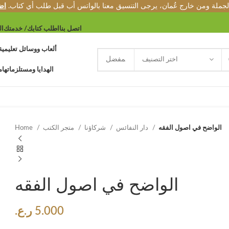
الجملة ومن خارج عُمان، يرجى التنسيق معنا بالواتس أب قبل طلب أي كتاب.
اض
اتصل بنا
اطلب كتابك/ خدمتك
ال
ألعاب ووسائل تعليمية
اختر التصنيف
الهدايا ومستلزماتها
م
الواضح في اصول الفقه
دار النفائس
شركاؤنا
متجر الكتب
Home
الواضح في اصول الفقه
5.000
ر.ع.