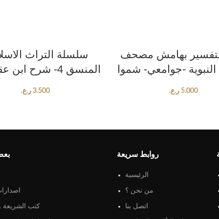
ADD TO CART
ADD TO CART
لتفسير بهامش مصحف
سلسلة التراث الاسل
 النبوية -جوامعي- شموا
المنسق 4- شرح ابن عقيل ج2
5.000
ر.ع.
3.500
ر.ع.
روابط سريعة
بعض
الرئيسية
من نحن ؟
اصدارات
اتصل بنا
كتب الشريعة و 