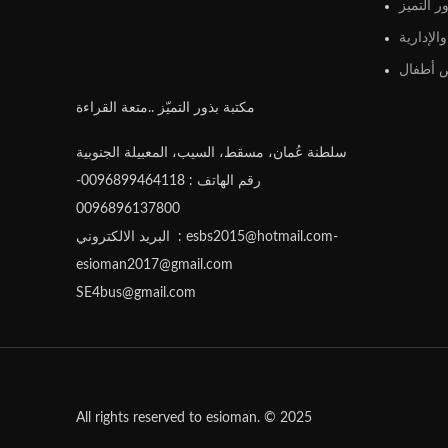
ر التميز
الإدارية
أطفال
مكتبة بذور التميّز ..متعة القراءة
سلطنة عُمان، مسقط، السيب، المعبيلة الجنوبية
رقم الهاتف : 0096899464118-
0096896137800
البريد الالكتروني : esbs2015@hotmail.com-
esioman2017@gmail.com
SE4bus@gmail.com
All rights reserved to esioman. © 2025