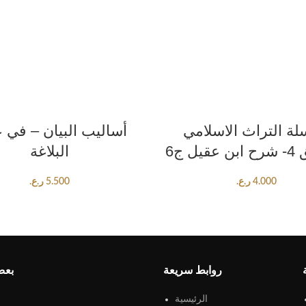
ADD TO CART
ADD TO CART
ة التراث الاسلامي
أساليب البيان – في 
يل ج6
البلاغة
4.000
ر.ع.
5.500
ر.ع.
روابط سريعة
بعض
الرئيسية