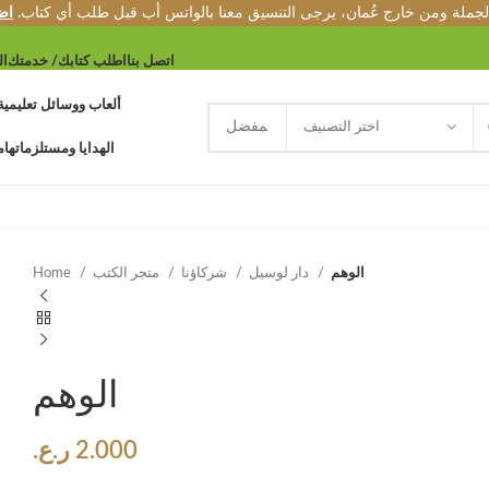
الجملة ومن خارج عُمان، يرجى التنسيق معنا بالواتس أب قبل طلب أي كتاب.
اض
اتصل بنا
اطلب كتابك/ خدمتك
ال
ألعاب ووسائل تعليمية
اختر التصنيف
الهدايا ومستلزماتها
م
الوهم
دار لوسيل
شركاؤنا
متجر الكتب
Home
الوهم
2.000
ر.ع.