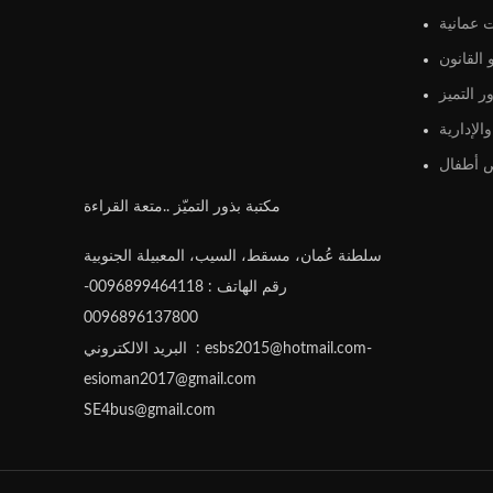
 عمانية
القانون
ر التميز
الإدارية
أطفال
مكتبة بذور التميّز ..متعة القراءة
سلطنة عُمان، مسقط، السيب، المعبيلة الجنوبية
رقم الهاتف : 0096899464118-
0096896137800
البريد الالكتروني : esbs2015@hotmail.com-
esioman2017@gmail.com
SE4bus@gmail.com