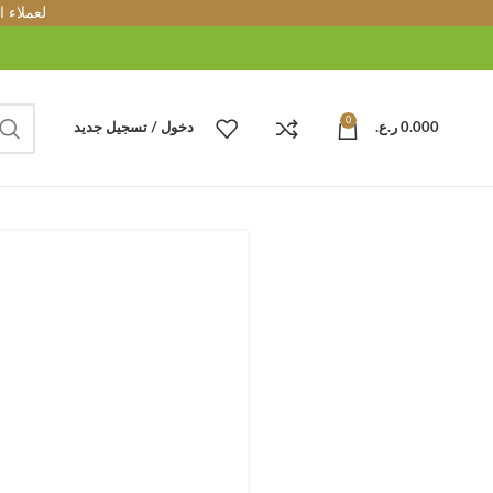
لعملاء 
0
0.000
ر.ع.
دخول / تسجيل جديد