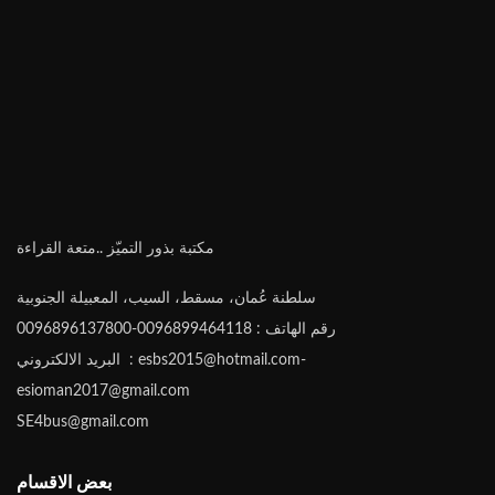
مكتبة بذور التميّز ..متعة القراءة
سلطنة عُمان، مسقط، السيب، المعبيلة الجنوبية
رقم الهاتف : 0096899464118-0096896137800
البريد الالكتروني : esbs2015@hotmail.com-
esioman2017@gmail.com
SE4bus@gmail.com
بعض الاقسام