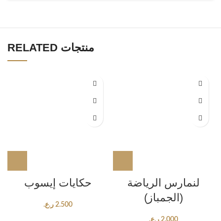
RELATED منتجات
لنمارس الرياضة
حكايات إيسوب
(الجمباز)
2.500
ر.ع.
2.000
ر.ع.