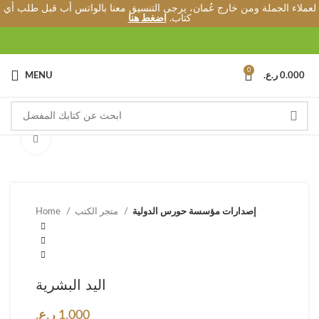
لعملاء الجملة ومن خارج عُمان، يرجى التنسيق معنا بالواتس أب قبل طلب أي
كتاب.
اضغط هنا
0
0.000
ر.ع.
MENU
Click to enlarge
إصدارات مؤسسة حورس الدولية
متجر الكتب
Home
اليد البشرية
1.000
ر.ع.