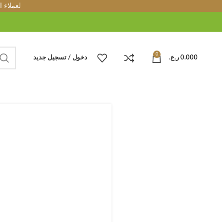
لعملاء 
0
0.000
ر.ع.
دخول / تسجيل جديد