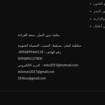
القانون
ر التميز
الإدارية
أطفال
مكتبة بذور التميّز ..متعة القراءة
سلطنة عُمان، مسقط، السيب، المعبيلة الجنوبية
رقم الهاتف : 0096899464118-
0096896137800
البريد الالكتروني : esbs2015@hotmail.com-
esioman2017@gmail.com
SE4bus@gmail.com