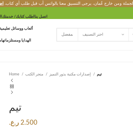
الجملة ومن خارج عُمان، يرجى التنسيق معنا بالواتس أب قبل طلب أي كتاب.
اض
اتصل بنا
اطلب كتابك/ خدمتك
ال
ألعاب ووسائل تعليمية
اختر التصنيف
الهدايا ومستلزماتها
م
تيم
إصدارات مكتبة بذور التميز
متجر الكتب
Home
تيم
2.500
ر.ع.