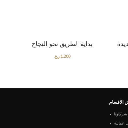
ADD TO CART
يدة
بداية الطريق نحو النجاح
1.200
ر.ع.
 الاقسام
شركاؤنا
 عمانية