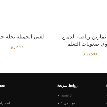
ADD TO CART
ADD TO CART
تمارين رياضة الدماغ
لغتي الجميلة بحلة جد
ي صعوبات التعلم
2.500
ر.ع.
2.500
ر.ع.
روابط سريعة
بعض
الرئيسية
من نحن ؟
اصدارات