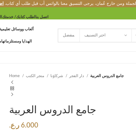
الجملة ومن خارج عُمان، يرجى التنسيق معنا بالواتس أب قبل طلب أي كتاب.
اض
اتصل بنا
اطلب كتابك/ خدمتك
ال
ألعاب ووسائل تعليمية
اختر التصنيف
الهدايا ومستلزماتها
م
جامع الدروس العربية
دار الفجر
شركاؤنا
متجر الكتب
Home
جامع الدروس العربية
6.000
ر.ع.