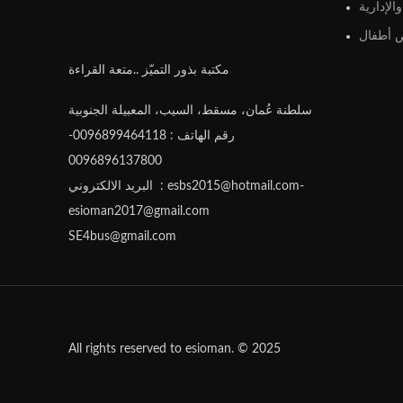
الإدارية
أطفال
مكتبة بذور التميّز ..متعة القراءة
سلطنة عُمان، مسقط، السيب، المعبيلة الجنوبية
رقم الهاتف : 0096899464118-
0096896137800
البريد الالكتروني : esbs2015@hotmail.com-
esioman2017@gmail.com
SE4bus@gmail.com
All rights reserved to esioman. © 2025