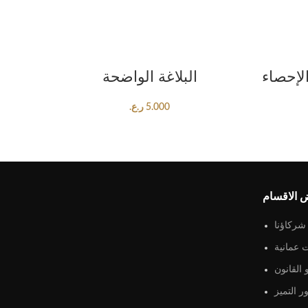
ADD TO CART
لإحصاء
البلاغة الواضحة
5.000
ر.ع.
 الاقسام
شركاؤنا
 عمانية
القانون
ر التميز