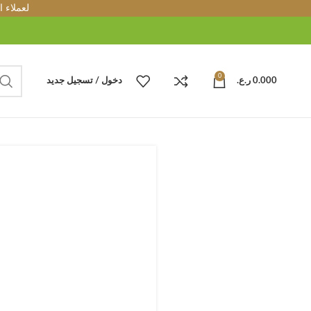
لعملاء 
0
0.000
ر.ع.
دخول / تسجيل جديد