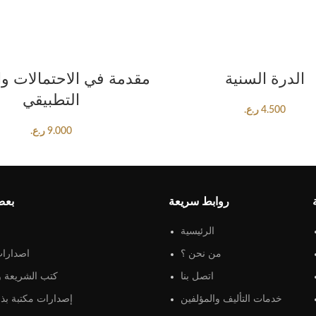
ADD TO CART
ADD TO CART
الدرة السنية
مقدمة في الاحتمالات وا
التطبيقي
4.500
ر.ع.
9.000
ر.ع.
روابط سريعة
بعض
الرئيسية
من نحن ؟
اصدارات
اتصل بنا
كتب الشريعة و 
خدمات التأليف والمؤلفين
إصدارات مكتبة بذو