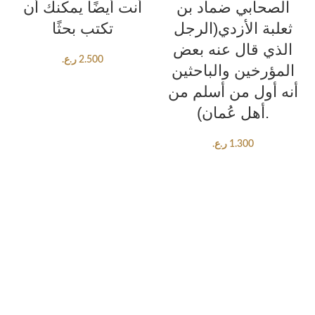
الصحابي ضماد بن
أنت أيضًا يمكنك أن
ثعلبة الأزدي(الرجل
تكتب بحثًا
الذي قال عنه بعض
2.500
ر.ع.
المؤرخين والباحثين
أنه أول من أسلم من
أهل عُمان).
1.300
ر.ع.