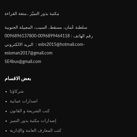
مكتبة بذور التميّز ..متعة القراءة
سلطنة عُمان، مسقط، السيب، المعبيلة الجنوبية
رقم الهاتف : 0096899464118-0096896137800
البريد الالكتروني : esbs2015@hotmail.com-
esioman2017@gmail.com
SE4bus@gmail.com
بعض الاقسام
شركاؤنا
اصدارات عمانية
كتب الشريعة و القانون
إصدارات مكتبة بذور التميز
كتب المعارف العامة والإدارية