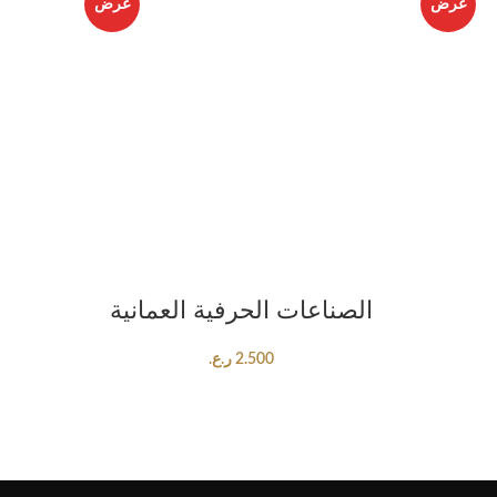
عرض
عرض
ADD TO CART
الصناعات الحرفية العمانية
2.500
ر.ع.