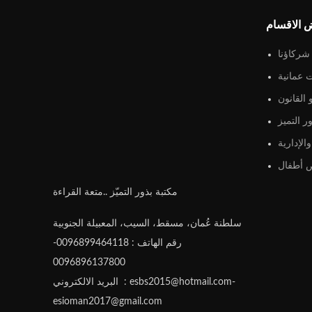
 الاقسام
شركاؤنا
 عمانية
القانون
ر التميز
الإدارية
أطفال
مكتبة بذور التميّز ..متعة القراءة
سلطنة عُمان، مسقط، السيب، المعبيلة الجنوبية
رقم الهاتف : 0096899464118-
0096896137800
البريد الالكتروني : esbs2015@hotmail.com-
esioman2017@gmail.com