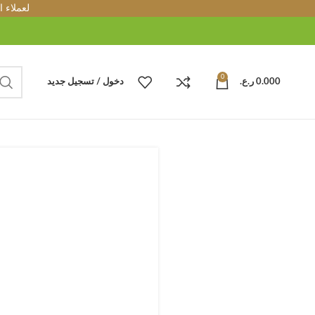
لعملاء 
0
0.000
ر.ع.
دخول / تسجيل جديد