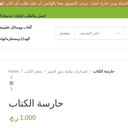
الجملة ومن خارج عُمان، يرجى التنسيق معنا بالواتس أب قبل طلب أي كتاب.
اض
اتصل بنا
اطلب كتابك/ خدمتك
ال
ألعاب ووسائل تعليمية
اختر التصنيف
الهدايا ومستلزماتها
م
حارسة الكتاب
إصدارات مكتبة بذور التميز
متجر الكتب
Home
حارسة الكتاب
1.000
ر.ع.