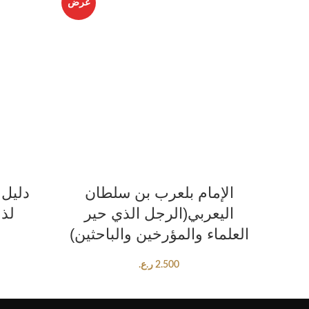
عرض
عرض
ADD TO CART
دة
الإمام بلعرب بن سلطان
دليل 
اليعربي(الرجل الذي حير
لذو
العلماء والمؤرخين والباحثين)
2.500
ر.ع.