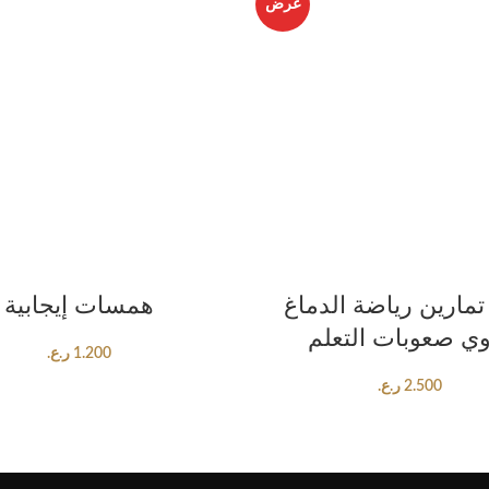
عرض
ADD TO CART
ADD TO CART
تمارين رياضة الدماغ
همسات إيجابية
ي صعوبات التعلم
1.200
ر.ع.
2.500
ر.ع.