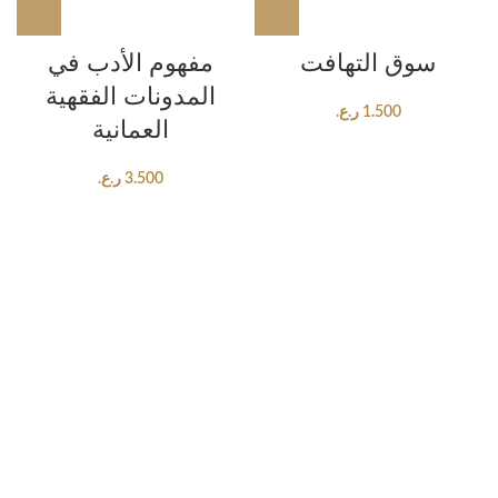
سوق التهافت
مفهوم الأدب في
المدونات الفقهية
1.500
ر.ع.
العمانية
3.500
ر.ع.