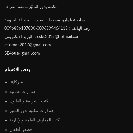
مكتبة بذور التميّز ..متعة القراءة
سلطنة عُمان، مسقط، السيب، المعبيلة الجنوبية
رقم الهاتف : 0096899464118-0096896137800
البريد الالكتروني : esbs2015@hotmail.com-
esioman2017@gmail.com
SE4bus@gmail.com
بعض الاقسام
شركاؤنا
اصدارات عمانية
كتب الشريعة و القانون
إصدارات مكتبة بذور التميز
كتب المعارف العامة والإدارية
قصص أطفال