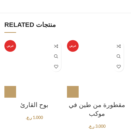
RELATED منتجات
عرض
عرض
مقطورة من طين في
بوح القارئ
موكب
1.000
ر.ع.
3.000
ر.ع.