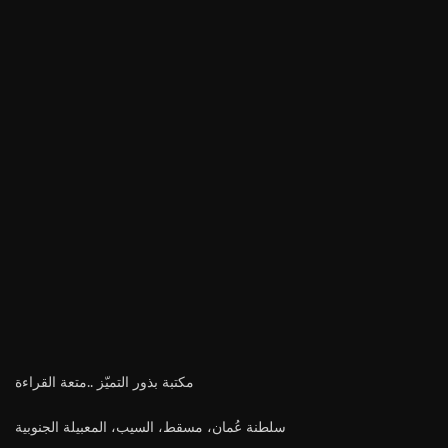
مكتبة بذور التميّز ..متعة القراءة
سلطنة عُمان، مسقط، السيب، المعبيلة الجنوبية