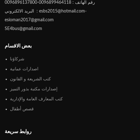
رقم الهاتف : 0096899464118-0096896137800
البريد الالكتروني : esbs2015@hotmail.com-
esioman2017@gmail.com
SE4bus@gmail.com
بعض الاقسام
شركاؤنا
اصدارات عمانية
كتب الشريعة و القانون
إصدارات مكتبة بذور التميز
كتب المعارف العامة والإدارية
قصص أطفال
روابط سريعة