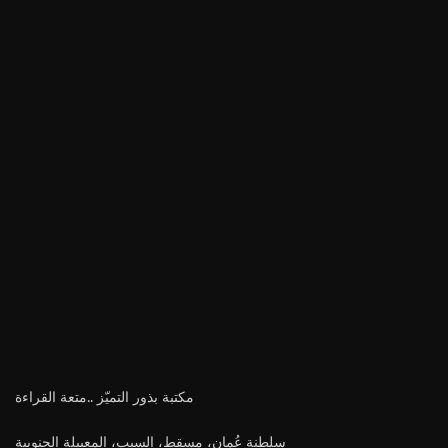
مكتبة بذور التميّز ..متعة القراءة
سلطنة عُمان، مسقط، السيب، المعبيلة الجنوبية