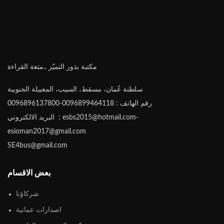
مكتبة بذور التميّز ..متعة القراءة
سلطنة عُمان، مسقط، السيب، المعبيلة الجنوبية
رقم الهاتف : 0096899464118-0096896137800
البريد الالكتروني : esbs2015@hotmail.com-
esioman2017@gmail.com
SE4bus@gmail.com
بعض الاقسام
شركاؤنا
اصدارات عمانية