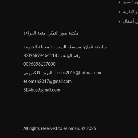
ر التميز
الإدارية
أطفال
مكتبة بذور التميّز ..متعة القراءة
سلطنة عُمان، مسقط، السيب، المعبيلة الجنوبية
رقم الهاتف : 0096899464118-
0096896137800
البريد الالكتروني : esbs2015@hotmail.com-
esioman2017@gmail.com
SE4bus@gmail.com
All rights reserved to esioman. © 2025