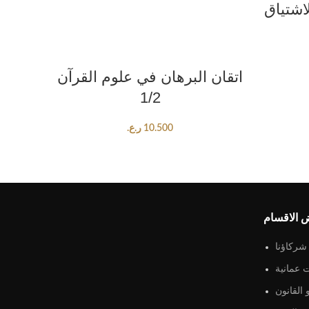
اشتياق
ADD TO CART
اتقان البرهان في علوم القرآن
1/2
10.500
ر.ع.
 الاقسام
شركاؤنا
 عمانية
القانون