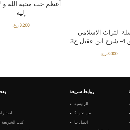
أعظم حب محبة الله وال
إليه
3.200
ر.ع.
ADD TO CART
ة التراث الاسلامي
يل ج3
3.000
ر.ع.
روابط سريعة
بعض
الرئيسية
من نحن ؟
اصدارات
اتصل بنا
كتب الشريعة و 