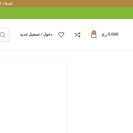
لعملاء 
0
0.000
ر.ع.
دخول / تسجيل جديد