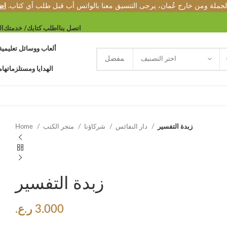
الجملة ومن خارج عُمان، يرجى التنسيق معنا بالواتس أب قبل طلب أي كتاب.
اض
اتصل بنا
اطلب كتابك/ خدمتك
ال
ألعاب ووسائل تعليمية
اختر التصنيف
الهدايا ومستلزماتها
م
زبدة التفسير
دار النفائس
شركاؤنا
متجر الكتب
Home
زبدة التفسير
3.000
ر.ع.