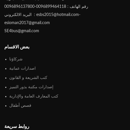
رقم الهاتف : 0096899464118-0096896137800
البريد الالكتروني : esbs2015@hotmail.com-
esioman2017@gmail.com
SE4bus@gmail.com
بعض الاقسام
شركاؤنا
اصدارات عمانية
كتب الشريعة و القانون
إصدارات مكتبة بذور التميز
كتب المعارف العامة والإدارية
قصص أطفال
روابط سريعة