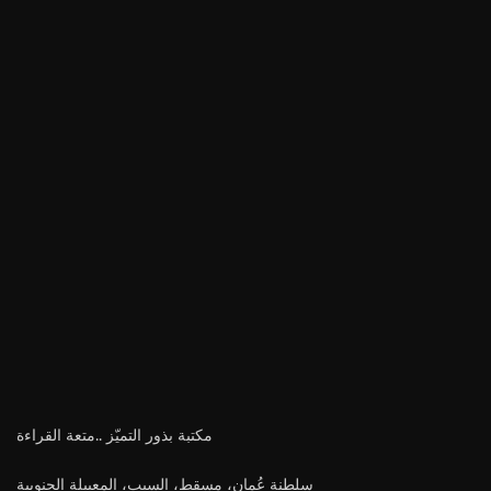
مكتبة بذور التميّز ..متعة القراءة
سلطنة عُمان، مسقط، السيب، المعبيلة الجنوبية