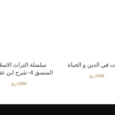
ADD TO CART
ADD TO CART
ت في الدين و الحياة
سلسلة التراث الاسل
المنسق 4- شرح ابن عقيل ج1
3.500
ر.ع.
3.000
ر.ع.