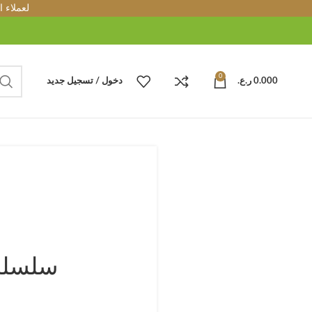
لعملاء 
0
0.000
ر.ع.
دخول / تسجيل جديد
سلسلة 