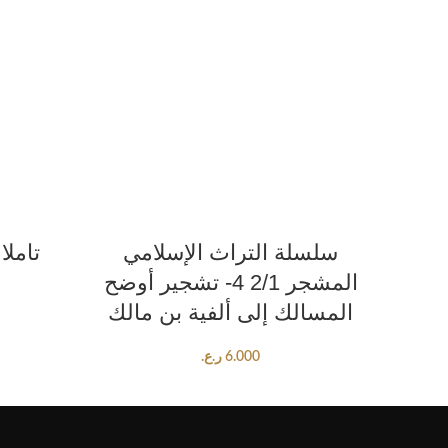
ADD TO CART
مين
سلسلة التراث الإسلامي
تاملا
المشجر 2/1 4- تشجير أوضح
المسالك إلى ألفية بن مالك
6.000
ر.ع.