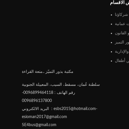
 الاقسام
شركاؤنا
 عمانية
القانون
ر التميز
الإدارية
أطفال
مكتبة بذور التميّز ..متعة القراءة
سلطنة عُمان، مسقط، السيب، المعبيلة الجنوبية
رقم الهاتف : 0096899464118-
0096896137800
البريد الالكتروني : esbs2015@hotmail.com-
esioman2017@gmail.com
SE4bus@gmail.com