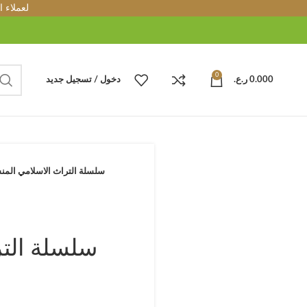
لعملاء 
0
0.000
ر.ع.
دخول / تسجيل جديد
سلسلة التراث الاسلامي المنسق 4- شرح ابن ع