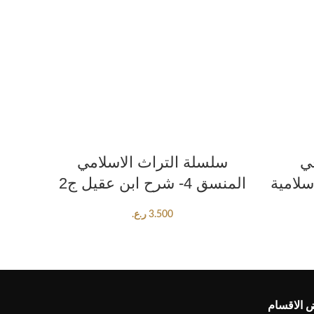
ADD TO CART
ي
سلسلة التراث الاسلامي
سلامية
المنسق 4- شرح ابن عقيل ج2
3.500
ر.ع.
 الاقسام