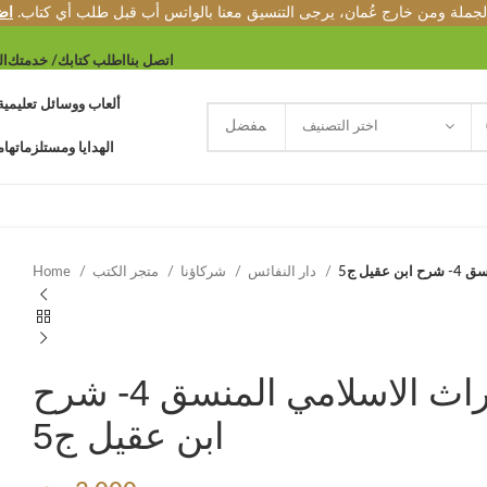
الجملة ومن خارج عُمان، يرجى التنسيق معنا بالواتس أب قبل طلب أي كتاب.
اض
اتصل بنا
اطلب كتابك/ خدمتك
ال
ألعاب ووسائل تعليمية
اختر التصنيف
الهدايا ومستلزماتها
م
قيل ج5
دار النفائس
شركاؤنا
متجر الكتب
Home
سلسلة التراث الاسلامي المنسق 4- شرح
ابن عقيل ج5