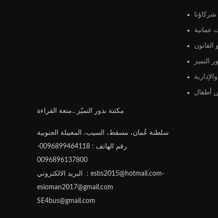
شركاؤنا
 عمانية
القانون
ر التميز
الإدارية
أطفال
مكتبة بذور التميّز ..متعة القراءة
سلطنة عُمان، مسقط، السيب، المعبيلة الجنوبية
رقم الهاتف : 0096899464118-
0096896137800
البريد الالكتروني : esbs2015@hotmail.com-
esioman2017@gmail.com
SE4bus@gmail.com