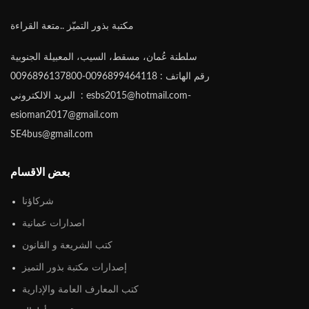
مكتبة بذور التميّز ..متعة القراءة
سلطنة عُمان، مسقط، السيب، المعبيلة الجنوبية
رقم الهاتف : 0096899464118-0096896137800
البريد الالكتروني : esbs2015@hotmail.com-
esioman2017@gmail.com
SE4bus@gmail.com
بعض الاقسام
شركاؤنا
اصدارات عمانية
كتب الشريعة و القانون
إصدارات مكتبة بذور التميز
كتب المعارف العامة والإدارية