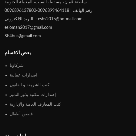
سلطنة عُمان، مسقط، السيب، المعبيلة الجنوبية
رقم الهاتف : 0096899464118-0096896137800
البريد الالكتروني : esbs2015@hotmail.com-
esioman2017@gmail.com
SE4bus@gmail.com
بعض الاقسام
شركاؤنا
اصدارات عمانية
كتب الشريعة و القانون
إصدارات مكتبة بذور التميز
كتب المعارف العامة والإدارية
قصص أطفال
روابط سريعة